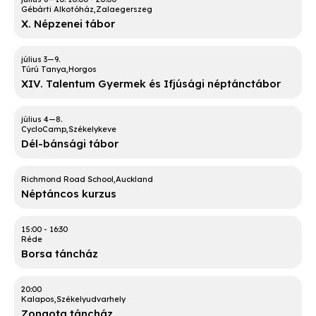
Gébárti Alkotóház
Zalaegerszeg
X. Népzenei tábor
Túrú Tanya
Horgos
XIV. Talentum Gyermek és Ifjúsági néptánctábor
CycloCamp
Székelykeve
Dél-bánsági tábor
Richmond Road School
Auckland
Néptáncos kurzus
15:00
-
16:30
Réde
Borsa táncház
20:00
Kalapos
Székelyudvarhely
Zongota táncház