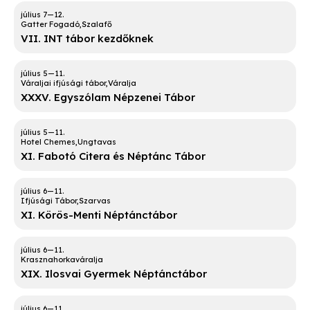
Gatter Fogadó
Szalafő
VII. INT tábor kezdőknek
Váraljai ifjúsági tábor
Váralja
XXXV. Egyszólam Népzenei Tábor
Hotel Chemes
Ungtavas
XI. Fabotó Citera és Néptánc Tábor
Ifjúsági Tábor
Szarvas
XI. Körös-Menti Néptánctábor
Krasznahorkaváralja
XIX. Ilosvai Gyermek Néptánctábor