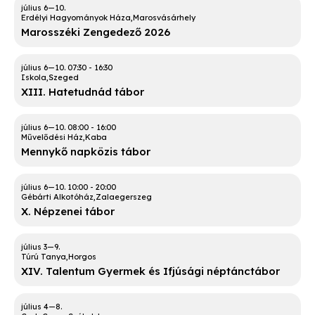
Erdélyi Hagyományok Háza
Marosvásárhely
Marosszéki Zengedező 2026
07:30
-
16:30
Iskola
Szeged
XIII. Hatetudnád tábor
08:00
-
16:00
Művelődési Ház
Kaba
Mennykő napközis tábor
10:00
-
20:00
Gébárti Alkotóház
Zalaegerszeg
X. Népzenei tábor
Túrú Tanya
Horgos
XIV. Talentum Gyermek és Ifjúsági néptánctábor