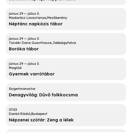
Madarász Lovastanya
Mezőberény
Néptánc napközis tábor
Tündér Ilona Guesthouse
Jobbágyfalva
Boróka tábor
Maglód
Gyermek varrótábor
Szigetmonostor
Denagyvilág: Dűvő folkkocsma
07:53
Dankó Rádió
Budapest
Népzenei szótár: Zeng a lélek