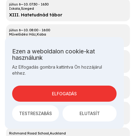
07:30
-
16:30
Iskola
Szeged
XIII. Hatetudnád tábor
08:00
-
16:00
Művelődési Ház
Kaba
Mennykő napközis tábor
Ezen a weboldalon cookie-kat
Személyes
10:00
-
20:00
használunk
Gébárti Alkotóház
Zalaegerszeg
adatok
X. Népzenei tábor
Az Elfogadás gombra kattintva Ön hozzájárul
és
ehhez.
cookie-
k
használata
Túrú Tanya
Horgos
XIV. Talentum Gyermek és Ifjúsági néptánctábor
ELFOGADÁS
CycloCamp
Székelykeve
TESTRESZABÁS
ELUTASÍT
Dél-bánsági tábor
Richmond Road School
Auckland