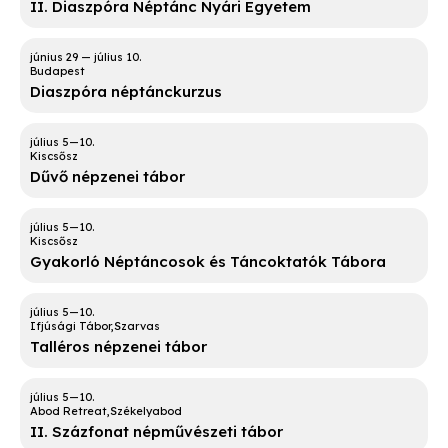
II. Diaszpóra Néptánc Nyári Egyetem
Budapest
Diaszpóra néptánckurzus
Kiscsősz
Dűvő népzenei tábor
Kiscsősz
Gyakorló Néptáncosok és Táncoktatók Tábora
Ifjúsági Tábor
Szarvas
Talléros népzenei tábor
Abod Retreat
Székelyabod
II. Százfonat népművészeti tábor