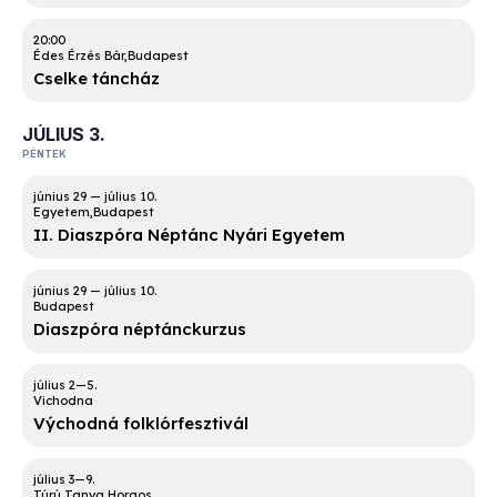
20:00
Édes Érzés Bár
Budapest
Cselke táncház
JÚLIUS 3.
PÉNTEK
Egyetem
Budapest
II. Diaszpóra Néptánc Nyári Egyetem
Budapest
Diaszpóra néptánckurzus
Vichodna
Východná folklórfesztivál
Túrú Tanya
Horgos