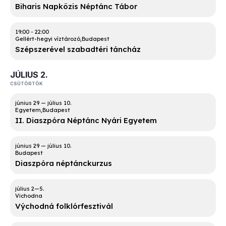
Biharis Napközis Néptánc Tábor
19:00
-
22:00
Gellért-hegyi víztározó
Budapest
Szépszerével szabadtéri táncház
JÚLIUS 2.
CSÜTÖRTÖK
Egyetem
Budapest
II. Diaszpóra Néptánc Nyári Egyetem
Budapest
Diaszpóra néptánckurzus
Vichodna
Východná folklórfesztivál