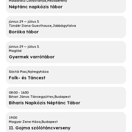
Madarász Lovastanya
Mezőberény
Néptánc napközis tábor
Tündér Ilona Guesthouse
Jobbágyfalva
Boróka tábor
Maglód
Gyermek varrótábor
Sóstói Piac
Nyíregyháza
Folk- és Táncest
08:00
-
16:30
Bihari János Táncegyüttes
Budapest
Biharis Napközis Néptánc Tábor
19:00
Magyar Zene Háza
Budapest
II. Gojma szólótáncverseny