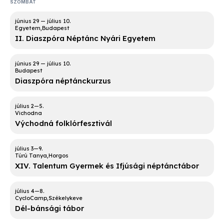
SZOMBAT
Egyetem
Budapest
II. Diaszpóra Néptánc Nyári Egyetem
Budapest
Diaszpóra néptánckurzus
Vichodna
Východná folklórfesztivál
Túrú Tanya
Horgos
XIV. Talentum Gyermek és Ifjúsági néptánctábor
CycloCamp
Székelykeve
Dél-bánsági tábor