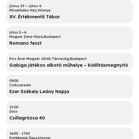
Művelődési Ház
Vilonya
XV. Értékmentő Tábor
Magyar Zene Háza
Budapest
Romano feszt
Kiss Áron Magyar Játék Társaság
Budapest
Gabiga játékos alkotó műhelye – kiállításmegnyitó
09:00
Csíkszereda
Ezer Székely Leány Napja
15:00
Decs
Csillagrózsa 40
16:00
-
17:45
Emlékpark
Ópusztaszer