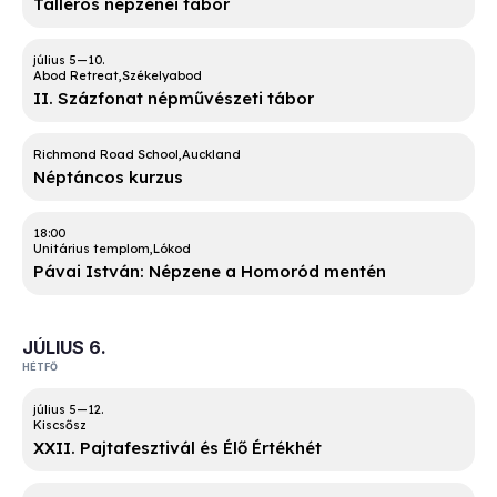
Talléros népzenei tábor
Abod Retreat
Székelyabod
II. Százfonat népművészeti tábor
Richmond Road School
Auckland
Néptáncos kurzus
18:00
Unitárius templom
Lókod
Pávai István: Népzene a Homoród mentén
JÚLIUS 6.
HÉTFŐ
Kiscsősz
XXII. Pajtafesztivál és Élő Értékhét