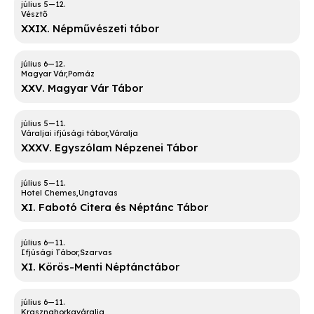
Vésztő
XXIX. Népművészeti tábor
Magyar Vár
Pomáz
XXV. Magyar Vár Tábor
Váraljai ifjúsági tábor
Váralja
XXXV. Egyszólam Népzenei Tábor
Hotel Chemes
Ungtavas
XI. Fabotó Citera és Néptánc Tábor
Ifjúsági Tábor
Szarvas
XI. Körös-Menti Néptánctábor
Krasznahorkaváralja