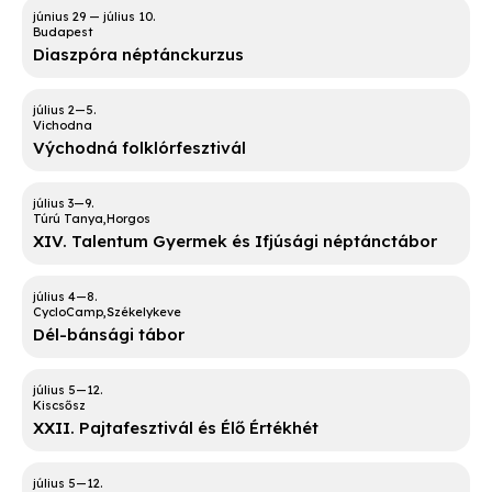
Budapest
Diaszpóra néptánckurzus
Vichodna
Východná folklórfesztivál
Túrú Tanya
Horgos
XIV. Talentum Gyermek és Ifjúsági néptánctábor
CycloCamp
Székelykeve
Dél-bánsági tábor
Kiscsősz
XXII. Pajtafesztivál és Élő Értékhét