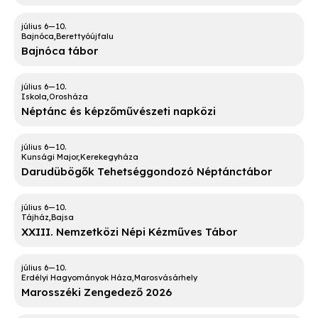
Bajnóca
Berettyóújfalu
Bajnóca tábor
Iskola
Orosháza
Néptánc és képzőművészeti napközi
Kunsági Major
Kerekegyháza
Darudübögők Tehetséggondozó Néptánctábor
Tájház
Bajsa
XXIII. Nemzetközi Népi Kézműves Tábor
Erdélyi Hagyományok Háza
Marosvásárhely
Marosszéki Zengedező 2026