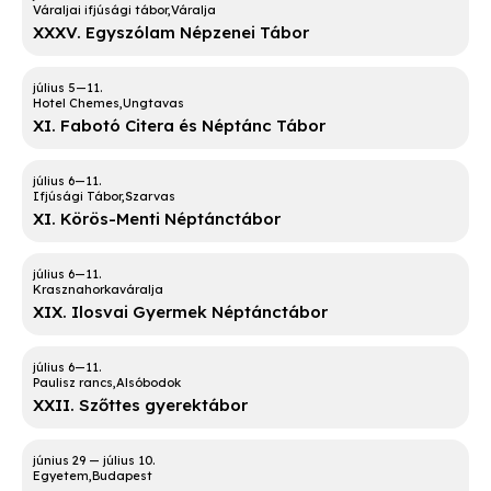
Váraljai ifjúsági tábor
Váralja
XXXV. Egyszólam Népzenei Tábor
Hotel Chemes
Ungtavas
XI. Fabotó Citera és Néptánc Tábor
Ifjúsági Tábor
Szarvas
XI. Körös-Menti Néptánctábor
Krasznahorkaváralja
XIX. Ilosvai Gyermek Néptánctábor
Paulisz rancs
Alsóbodok
XXII. Szőttes gyerektábor
Egyetem
Budapest