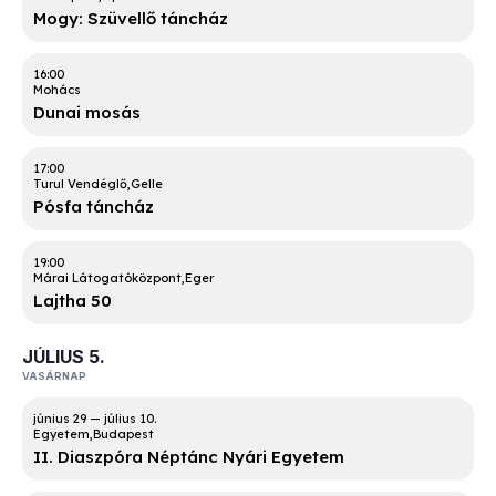
Mogy: Szüvellő táncház
16:00
Mohács
Dunai mosás
17:00
Turul Vendéglő
Gelle
Pósfa táncház
19:00
Márai Látogatóközpont
Eger
Lajtha 50
JÚLIUS 5.
VASÁRNAP
Egyetem
Budapest
II. Diaszpóra Néptánc Nyári Egyetem