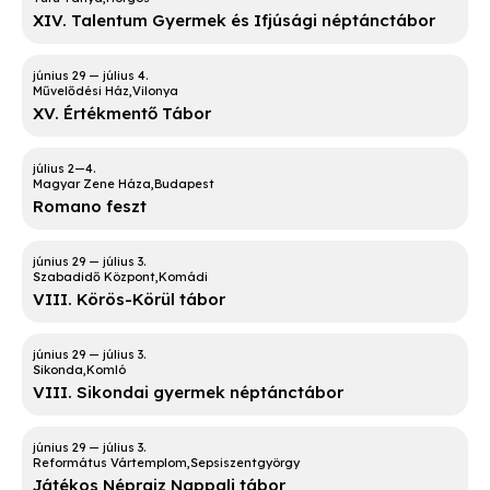
XIV. Talentum Gyermek és Ifjúsági néptánctábor
Művelődési Ház
Vilonya
XV. Értékmentő Tábor
Magyar Zene Háza
Budapest
Romano feszt
Szabadidő Központ
Komádi
VIII. Körös-Körül tábor
Sikonda
Komló
VIII. Sikondai gyermek néptánctábor
Református Vártemplom
Sepsiszentgyörgy
Játékos Néprajz Nappali tábor