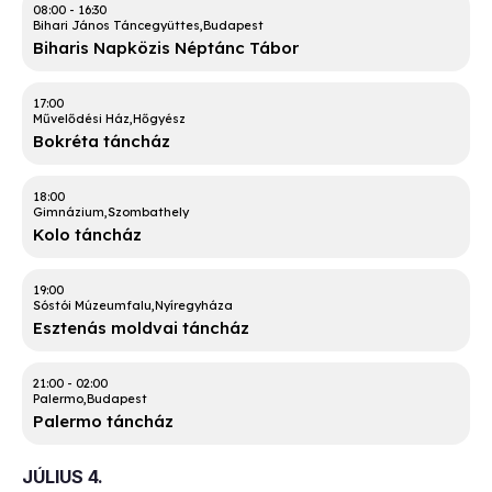
08:00
-
16:30
Bihari János Táncegyüttes
Budapest
Biharis Napközis Néptánc Tábor
17:00
Művelődési Ház
Hőgyész
Bokréta táncház
18:00
Gimnázium
Szombathely
Kolo táncház
19:00
Sóstói Múzeumfalu
Nyíregyháza
Esztenás moldvai táncház
21:00
-
02:00
Palermo
Budapest
Palermo táncház
JÚLIUS 4.