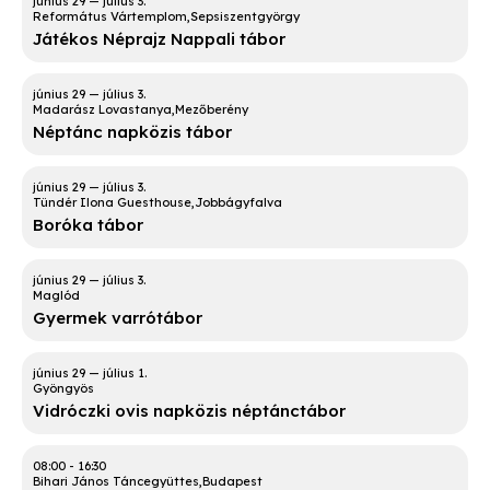
Református Vártemplom
Sepsiszentgyörgy
Játékos Néprajz Nappali tábor
Madarász Lovastanya
Mezőberény
Néptánc napközis tábor
Tündér Ilona Guesthouse
Jobbágyfalva
Boróka tábor
Maglód
Gyermek varrótábor
Gyöngyös
Vidróczki ovis napközis néptánctábor
08:00
-
16:30
Bihari János Táncegyüttes
Budapest