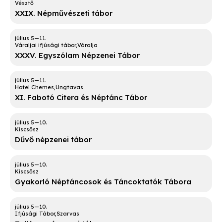
Vésztő
XXIX. Népművészeti tábor
Váraljai ifjúsági tábor
Váralja
XXXV. Egyszólam Népzenei Tábor
Hotel Chemes
Ungtavas
XI. Fabotó Citera és Néptánc Tábor
Kiscsősz
Dűvő népzenei tábor
Kiscsősz
Gyakorló Néptáncosok és Táncoktatók Tábora
Ifjúsági Tábor
Szarvas