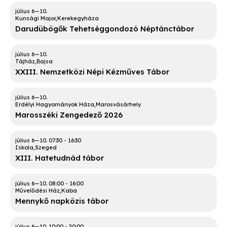
Kunsági Major
Kerekegyháza
Darudübögők Tehetséggondozó Néptánctábor
Tájház
Bajsa
XXIII. Nemzetközi Népi Kézműves Tábor
Erdélyi Hagyományok Háza
Marosvásárhely
Marosszéki Zengedező 2026
07:30
-
16:30
Iskola
Szeged
XIII. Hatetudnád tábor
08:00
-
16:00
Művelődési Ház
Kaba
Mennykő napközis tábor
10:00
-
20:00