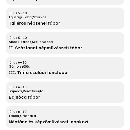
Ifjúsági Tábor
Szarvas
Talléros népzenei tábor
Abod Retreat
Székelyabod
II. Százfonat népművészeti tábor
Gömörszőlős
III. Tititá családi tánctábor
Bajnóca
Berettyóújfalu
Bajnóca tábor
Iskola
Orosháza
Néptánc és képzőművészeti napközi