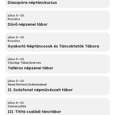
Diaszpóra néptánckurzus
Kiscsősz
Dűvő népzenei tábor
Kiscsősz
Gyakorló Néptáncosok és Táncoktatók Tábora
Ifjúsági Tábor
Szarvas
Talléros népzenei tábor
Abod Retreat
Székelyabod
II. Százfonat népművészeti tábor
Gömörszőlős
III. Tititá családi tánctábor