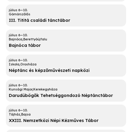
Gömörszőlős
III. Tititá családi tánctábor
Bajnóca
Berettyóújfalu
Bajnóca tábor
Iskola
Orosháza
Néptánc és képzőművészeti napközi
Kunsági Major
Kerekegyháza
Darudübögők Tehetséggondozó Néptánctábor
Tájház
Bajsa
XXIII. Nemzetközi Népi Kézműves Tábor