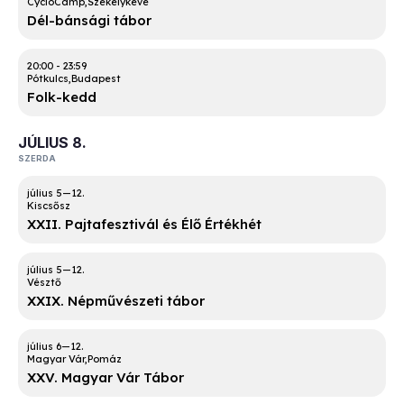
CycloCamp
Székelykeve
Dél-bánsági tábor
20:00
-
23:59
Pótkulcs
Budapest
Folk-kedd
JÚLIUS 8.
SZERDA
Kiscsősz
XXII. Pajtafesztivál és Élő Értékhét
Vésztő
XXIX. Népművészeti tábor
Magyar Vár
Pomáz
XXV. Magyar Vár Tábor