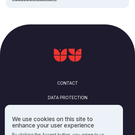
FOOTER
CONTACT
DATA PROTECTION
FELHASZNÁLÁSI FELTÉTELEK
We use cookies on this site to
Use
enhance your user experience
PUBLISHING INFO
of
By clicking the Accept button, you agree to us