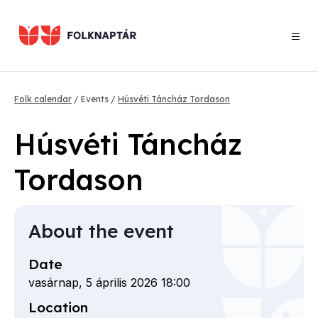
Skip
to
main
content
Breadcrumb
Folk calendar
Events
Húsvéti Táncház Tordason
Húsvéti Táncház
Tordason
About the event
Date
vasárnap, 5 április 2026 18:00
Location