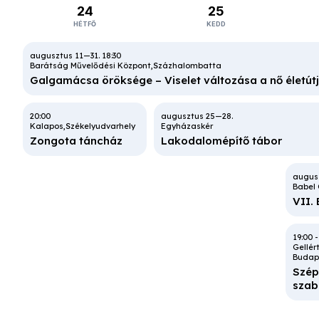
24
25
HÉTFŐ
KEDD
Bánvölgye Élménytábor
Miskolc
18:30
XIX. Tá-bor
Barátság Művelődési Központ
Százhalombatta
Galgamácsa öröksége – Viselet változása a nő életútj
20:00
-
23:59
Pótkulcs
Budapest
Boróka
20:00
Folk-kedd
Titi
Kalapos
Székelyudvarhely
Egyházaskér
Zongota táncház
Lakodalomépítő tábor
20:00
16:45
Balatonboglár
Innov
Veres
III. Balaton
Babel
Pásk
GipsyFest
VII. 
inter
19:00
19:00
Gellér
Gellér
Budap
Budap
Szép
Szép
szab
szab