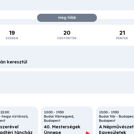
19
20
21
SZERDA
CSÜTÖRTÖK
PÉNTEK
án keresztül
ombatta
t változása a nő életútján keresztül
-
22:00
10:00
-
19:30
10:00
-
19:30
t-hegyi víztározó
Budai Várnegyed
Budai Vár - Budapes
est
Budapest
Budapest
szerével
40. Mesterségek
A Népművészet
adtéri táncház
Ünnepe
Egyesületek