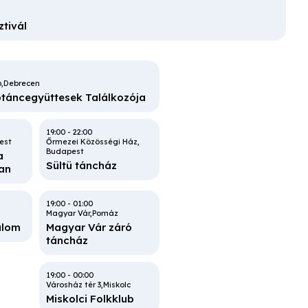
ács
ztivál
6
Debrecen
ptáncegyüttesek Találkozója
z -
s
19:00
-
22:00
est
Őrmezei Közösségi Ház
Budapest
a
Sültü táncház
an
19:00
-
01:00
Magyar Vár
Pomáz
alom
Magyar Vár záró
táncház
19:00
-
00:00
Városház tér 3
Miskolc
Miskolci Folkklub