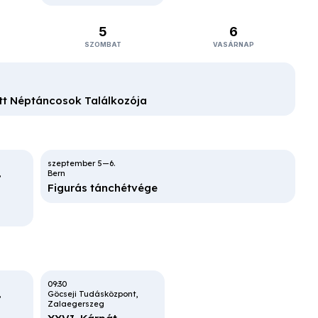
5
6
SZOMBAT
VASÁRNAP
őtt Néptáncosok Találkozója
Bern
Figurás tánchétvége
09:30
Göcseji Tudásközpont
Zalaegerszeg