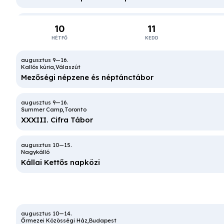
10
11
Borókagyökér Egyesület
Szatmárnémeti
III. Hangszeres népzenei tábor
HÉTFŐ
KEDD
Kallós kúria
Válaszút
Kalotaszentkirály
Mezőségi népzene és néptánctábor
XXXIV. Kalotaszegi népzene- és néptánctábor
Summer Camp
Toronto
XXXIII. Cifra Tábor
Jászság Népi Együttes
Jászberény
43. Jászberényi Néptánc és Népzene Tábor
Nagykálló
Kállai Kettős napközi
Barnag
XV. Dunántúli Bourdon Zenei Tábor
Szigetszentmiklósi Bíró Lajos Általános Iskola
Szigetszentmiklós
Nyári Tábor - bőr és nemez
Őrmezei Közösségi Ház
Budapest