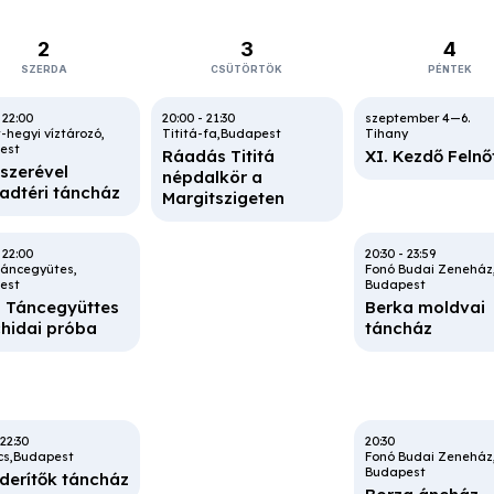
2
3
4
SZERDA
CSÜTÖRTÖK
PÉNTEK
-
22:00
20:00
-
21:30
t-hegyi víztározó
Tititá-fa
Budapest
Tihany
est
Ráadás Tititá
XI. Kezdő Feln
szerével
népdalkör a
adtéri táncház
Margitszigeten
-
22:00
20:30
-
23:59
Táncegyütes
Fonó Budai Zeneház
est
Budapest
 Táncegyüttes
Berka moldvai
hidai próba
táncház
22:30
20:30
cs
Budapest
Fonó Budai Zeneház
Budapest
derítők táncház