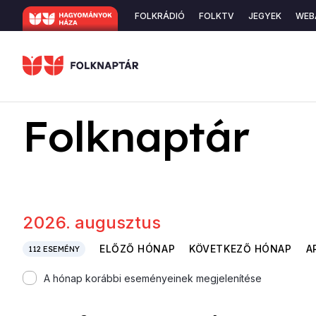
Ugrás
Secondary
FOLKRÁDIÓ
FOLKTV
JEGYEK
WEB
a
navigation
tartalomra
Folknaptár
2026. augusztus
ELŐZŐ HÓNAP
KÖVETKEZŐ HÓNAP
A
112
ESEMÉNY
A hónap korábbi eseményeinek megjelenítése