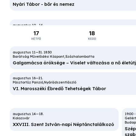
Nyári Tábor - bőr és nemez
Közösségi Ház
Soltszentimre
VII. Iringó Néptánctábor
Maglód
Maglód
17
18
Gyermek varrótábor
HÉTFŐ
KEDD
Maglód
18:30
Gyermek varrótábor
Barátság Művelődési Központ
Százhalombatta
Galgamácsa öröksége – Viselet változása a nő életútj
Művelődési ház
Gara
XX. Garai Népművészeti Tábor
Pásztortűz Panzió
Nyárádszentlászló
VI. Marosszéki Ébredő Tehetségek Tábor
Zselyk
Néptánc- és kézműves tábor
07:30
-
16:30
18:30
Kiskunhalas
Barátság Művelődési Központ
Százhal
Így tedd rá
Galgamácsa öröksége – Visele
19:00
Mesetábor
Kolozsvár
Gellér
Budap
XXVIII. Szent István-napi Néptánctalálkozó
Szép
08:00
-
17:00
szab