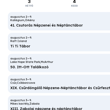
3
4
HÉTFŐ
KEDD
Kollégium
Örkény
41. Csutorás Népzenei és Néptánctábor
Raft Island
Ti Ti Tábor
Lake Hope State Park
McArthur
50. Itt-Ott Találkozó
Csűr
Csíkborzsova
XIX. Csűrdöngölő Népzene-Néptánctábor és Csűrfeszt
Mikes kastély
Zabola
XIII. Zabolai népzene és néptánctábor