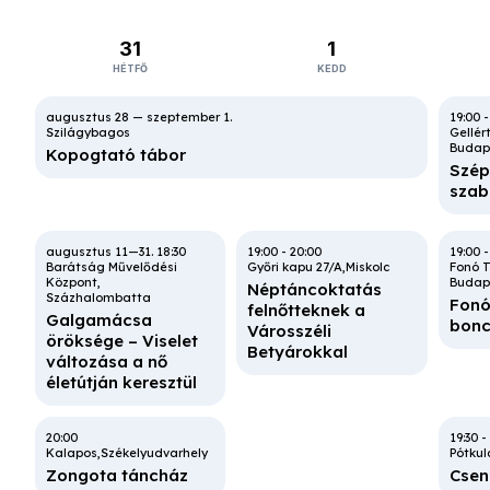
31
1
HÉTFŐ
KEDD
19:00
Szilágybagos
Gellér
Budap
Kopogtató tábor
Szép
szab
18:30
19:00
-
20:00
19:00
Barátság Művelődési
Győri kapu 27/A
Miskolc
Fonó 
Központ
Budap
Néptáncoktatás
Százhalombatta
Fonó
felnőtteknek a
Galgamácsa
bonc
Városszéli
öröksége – Viselet
Betyárokkal
változása a nő
életútján keresztül
20:00
19:30
-
Kalapos
Székelyudvarhely
Pótkul
Zongota táncház
Csen