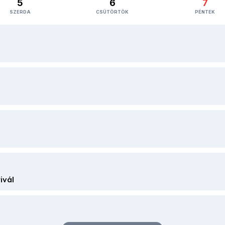
5
6
7
SZERDA
CSÜTÖRTÖK
PÉNTEK
ivál