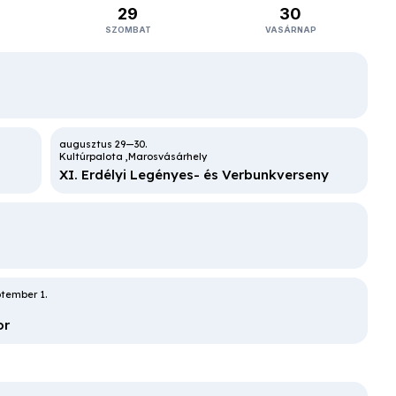
29
30
SZOMBAT
VASÁRNAP
ási Tánctanfolyam
eum
Kecskemét
edencei Népmesemondó Találkozó
Kultúrpalota
Marosvásárhely
XI. Erdélyi Legényes- és Verbunkverseny
Karnevál Folkudvar
est
or
s és
exa
ert