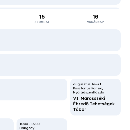
15
16
SZOMBAT
VASÁRNAP
Kallós kúria
Válaszút
Mezőségi népzene
és néptánctábor
Summer Camp
Toronto
XXXIII. Cifra Tábor
Pásztortűz Panzió
Nyárádszentlászló
17:00
Művelődési Ház
Hőgyész
VI. Marosszéki
Bokréta táncház
Ébredő Tehetségek
Tábor
Művelődési Központ
Zalaegerszeg
10:00
-
15:00
Vajdaszentiványi verbunk mesterkurzus
Hangony