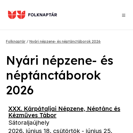
Ugrás
a
tartalomra
Morzsa
Folknaptár
Nyári népzene- és néptánctáborok 2026
Nyári népzene- és
néptánctáborok
2026
XXX. Kárpátaljai Népzene, Néptánc és
Kézműves Tábor
Sátoraljaújhely
2026. június 18. csütörtök
-
június 25.