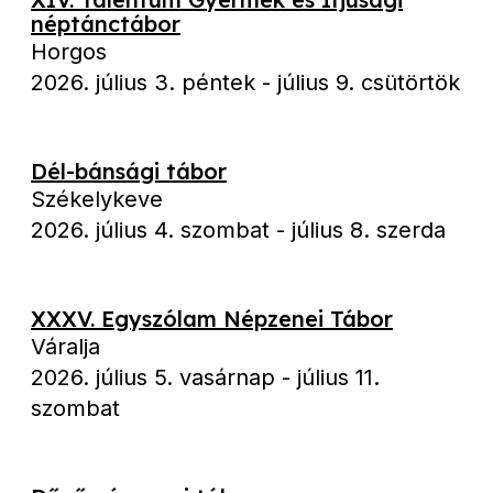
néptánctábor
Horgos
2026. július 3. péntek
-
július 9. csütörtök
Dél-bánsági tábor
Székelykeve
2026. július 4. szombat
-
július 8. szerda
XXXV. Egyszólam Népzenei Tábor
Váralja
2026. július 5. vasárnap
-
július 11.
szombat