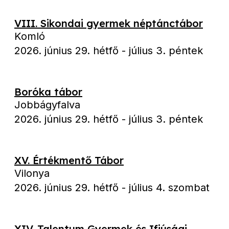
VIII. Sikondai gyermek néptánctábor
Komló
2026. június 29. hétfő
-
július 3. péntek
Boróka tábor
Jobbágyfalva
2026. június 29. hétfő
-
július 3. péntek
XV. Értékmentő Tábor
Vilonya
2026. június 29. hétfő
-
július 4. szombat
XIV. Talentum Gyermek és Ifjúsági