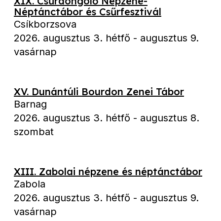
XIX. Csűrdöngölő Népzene-
Néptánctábor és Csűrfesztivál
Csíkborzsova
2026. augusztus 3. hétfő
-
augusztus 9.
vasárnap
XV. Dunántúli Bourdon Zenei Tábor
Barnag
2026. augusztus 3. hétfő
-
augusztus 8.
szombat
XIII. Zabolai népzene és néptánctábor
Zabola
2026. augusztus 3. hétfő
-
augusztus 9.
vasárnap