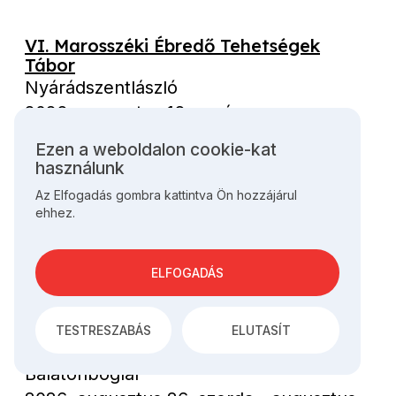
VI. Marosszéki Ébredő Tehetségek
Tábor
Nyárádszentlászló
2026. augusztus 16. vasárnap
-
augusztus 21. péntek
Ezen a weboldalon cookie-kat
Személyes
használunk
adatok
Az Elfogadás gombra kattintva Ön hozzájárul
és
Lakodalomépítő tábor
ehhez.
cookie-
Egyházaskér
k
használata
2026. augusztus 25. kedd
-
augusztus
ELFOGADÁS
28. péntek
TESTRESZABÁS
ELUTASÍT
VII. Boglart Fesztivál
Balatonboglár