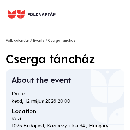
Skip
to
main
content
Breadcrumb
Folk calendar
Events
Cserga táncház
Cserga táncház
About the event
Date
kedd, 12 május 2026 20:00
Location
Kazi
1075
Budapest,
Kazinczy utca
34.,
Hungary