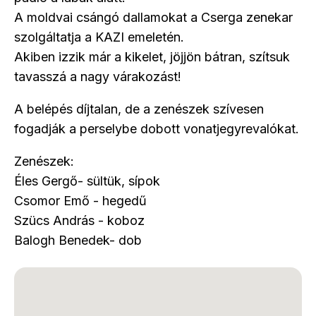
A moldvai csángó dallamokat a Cserga zenekar
szolgáltatja a KAZI emeletén.
Akiben izzik már a kikelet, jöjjön bátran, szítsuk
tavasszá a nagy várakozást!
A belépés díjtalan, de a zenészek szívesen
fogadják a perselybe dobott vonatjegyrevalókat.
Zenészek:
Éles Gergő- sültük, sípok
Csomor Emő - hegedű
Szücs András - koboz
Balogh Benedek- dob