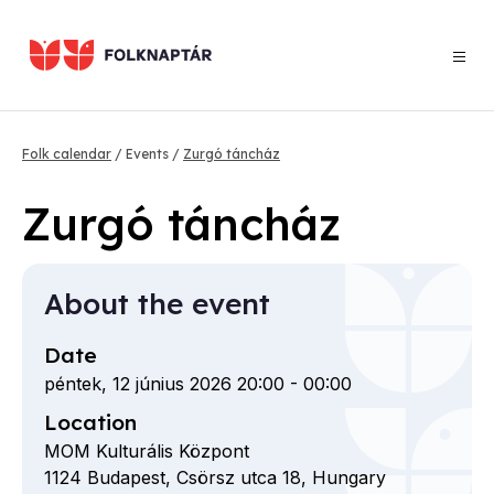
Skip
to
main
content
Breadcrumb
Folk calendar
Events
Zurgó táncház
Zurgó táncház
About the event
Date
péntek, 12 június 2026 20:00
-
00:00
Location
MOM Kulturális Központ
1124
Budapest,
Csörsz utca
18,
Hungary