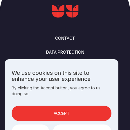
FOOTER
CONTACT
DATA PROTECTION
FELHASZNÁLÁSI FELTÉTELEK
We use cookies on this site to
Use
enhance your user experience
PUBLISHING INFO
of
By clicking the Accept button, you agree to us
personal
doing so.
data
and
SOCIALS
cookies
ACCEPT
OPERATED BY THE
HUNGARIAN HERITAGE HOUSE