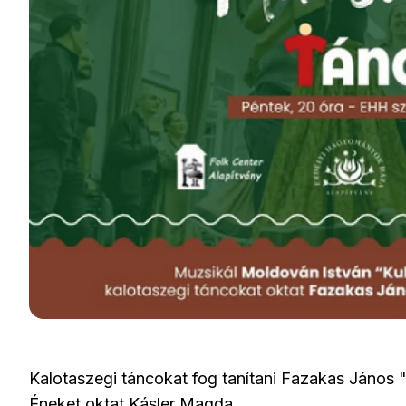
Kalotaszegi táncokat fog tanítani Fazakas János "
Éneket oktat Kásler Magda.