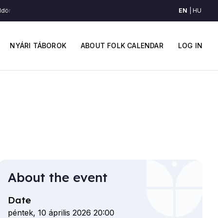
EN
HU
ön járogatok vala (Moldva)
Hegyen-földön járogatok vala (Moldva)
Heg
Main
User
navigation
accou
NYÁRI TÁBOROK
ABOUT FOLK CALENDAR
LOG IN
menu
About the event
Date
péntek, 10 április 2026 20:00