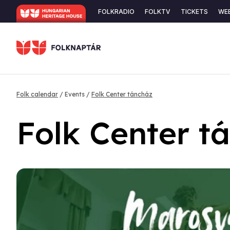
Skip
Secondary
FOLKRADIO
FOLKTV
TICKETS
WE
to
navigation
main
content
Breadcrumb
Folk calendar
Events
Folk Center táncház
Folk Center t