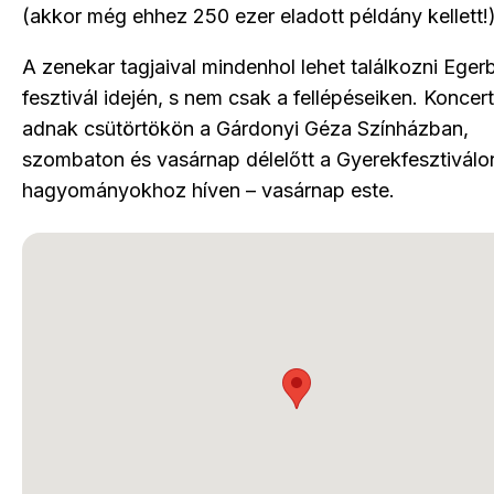
(akkor még ehhez 250 ezer eladott példány kellett!
A zenekar tagjaival mindenhol lehet találkozni Eger
fesztivál idején, s nem csak a fellépéseiken. Koncert
adnak csütörtökön a Gárdonyi Géza Színházban,
szombaton és vasárnap délelőtt a Gyerekfesztiválon
hagyományokhoz híven – vasárnap este.