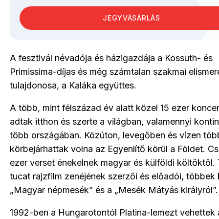
JEGYVÁSÁRLÁS
A fesztivál névadója és házigazdája a Kossuth- és
Primissima-díjas és még számtalan szakmai elismer
tulajdonosa, a Kaláka együttes.
A több, mint félszázad év alatt közel 15 ezer koncer
adtak itthon és szerte a világban, valamennyi konti
több országában. Közúton, levegőben és vízen töb
körbejárhattak volna az Egyenlítő körül a Földet. 
ezer verset énekelnek magyar és külföldi költőktől.
tucat rajzfilm zenéjének szerzői és előadói, többek
„Magyar népmesék” és a „Mesék Mátyás királyról”.
1992-ben a Hungarotontól Platina-lemezt vehettek 