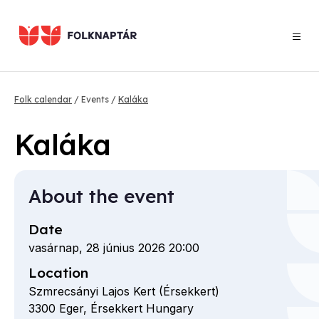
Skip
to
main
content
Breadcrumb
Folk calendar
Events
Kaláka
Kaláka
About the event
Date
vasárnap, 28 június 2026 20:00
Location
Szmrecsányi Lajos Kert (Érsekkert)
3300
Eger,
Érsekkert
Hungary