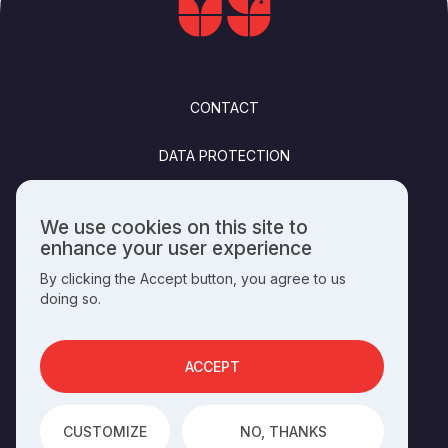
FOOTER
CONTACT
DATA PROTECTION
FELHASZNÁLÁSI FELTÉTELEK
We use cookies on this site to
Use
enhance your user experience
PUBLISHING INFO
of
By clicking the Accept button, you agree to us
personal
doing so.
data
and
SOCIALS
cookies
ACCEPT
OPERATED BY THE
HUNGARIAN HERITAGE HOUSE
CUSTOMIZE
NO, THANKS
DEVELOPED BY
INTEGRAL VISION