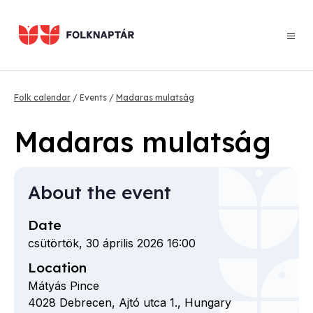
Skip
to
main
content
Breadcrumb
Folk calendar
Events
Madaras mulatság
Madaras mulatság
About the event
Date
csütörtök, 30 április 2026 16:00
Location
Mátyás Pince
4028
Debrecen,
Ajtó utca
1.,
Hungary