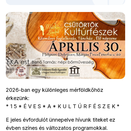
2026-ban egy különleges mérföldkőhöz
érkezünk:
* 1 5 * É V E S * A * K U L T Ú R F É S Z E K *
E jeles évfordulót ünnepelve hívunk titeket ez
évben színes és változatos programokkal.