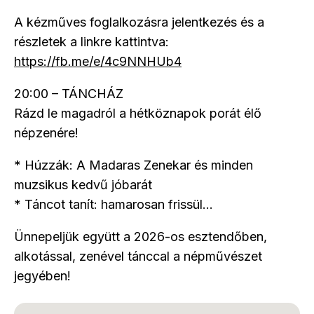
A kézműves foglalkozásra jelentkezés és a
részletek a linkre kattintva:
https://fb.me/e/4c9NNHUb4
20:00 – TÁNCHÁZ
Rázd le magadról a hétköznapok porát élő
népzenére!
* Húzzák: A Madaras Zenekar és minden
muzsikus kedvű jóbarát
* Táncot tanít: hamarosan frissül...
Ünnepeljük együtt a 2026-os esztendőben,
alkotással, zenével tánccal a népművészet
jegyében!