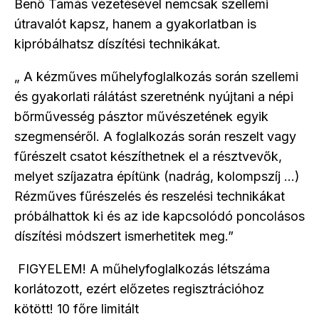
Benő Tamás vezetésével nemcsak szellemi
útravalót kapsz, hanem a gyakorlatban is
kipróbálhatsz díszítési technikákat.
„ A kézműves műhelyfoglalkozás során szellemi
és gyakorlati rálátást szeretnénk nyújtani a népi
bőrművesség pásztor művészetének egyik
szegmenséről. A foglalkozás során reszelt vagy
fűrészelt csatot készíthetnek el a résztvevők,
melyet szíjazatra építünk (nadrág, kolompszíj …)
Rézműves fűrészelés és reszelési technikákat
próbálhattok ki és az ide kapcsolódó poncolásos
díszítési módszert ismerhetitek meg.”
FIGYELEM! A műhelyfoglalkozás létszáma
korlátozott, ezért előzetes regisztrációhoz
kötött! 10 főre limitált