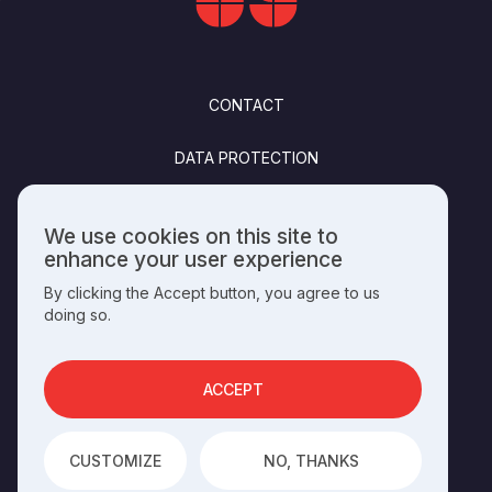
FOOTER
CONTACT
DATA PROTECTION
FELHASZNÁLÁSI FELTÉTELEK
We use cookies on this site to
Use
enhance your user experience
PUBLISHING INFO
of
By clicking the Accept button, you agree to us
personal
doing so.
data
and
SOCIALS
cookies
ACCEPT
OPERATED BY THE
HUNGARIAN HERITAGE HOUSE
CUSTOMIZE
NO, THANKS
DEVELOPED BY
INTEGRAL VISION