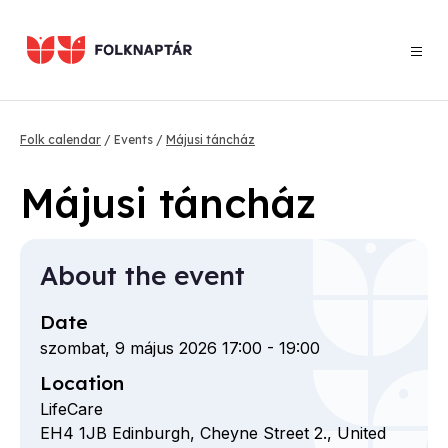
Skip
to
main
content
Breadcrumb
Folk calendar
Events
Májusi táncház
Májusi táncház
About the event
Date
szombat, 9 május 2026 17:00
-
19:00
Location
LifeCare
EH4 1JB
Edinburgh,
Cheyne Street
2.,
United