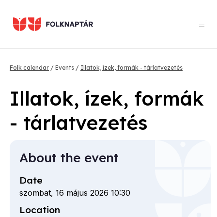
Skip
to
main
content
Breadcrumb
Folk calendar
Events
Illatok, ízek, formák - tárlatvezetés
Illatok, ízek, formák
- tárlatvezetés
About the event
Date
szombat, 16 május 2026 10:30
Location