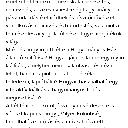
emel ki hét témakört: mézeskalács-készítés,
nemezelés, a fazekasmesterség hagyománya, a
pásztorkodás életmódbeli és díszítőművészeti
vonatkozásai, hímzés és bútorfestés, valamint a
természetes anyagokból készült gyermekjátékok
világa.
Miért és hogyan jött létre a Hagyományok Háza
állandó kiállítása? Hogyan járjunk körbe egy olyan
kiállítást, amelyben nem csak olvasni és nézni
lehet, hanem tapintani, illatolni, érzékelni,
felfedezni, kipróbálni? Hogyan használható egy
interaktív kiállítás a hagyományos tudás
megosztására?
A hét témakört körül járva olyan kérdésekre is
választ kapunk, hogy „Milyen különbség
tapintható az ütőfás és a mázzal díszített