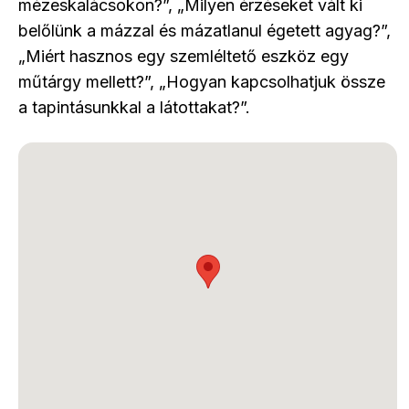
mézeskalácsokon?”, „Milyen érzéseket vált ki
belőlünk a mázzal és mázatlanul égetett agyag?”,
„Miért hasznos egy szemléltető eszköz egy
műtárgy mellett?”, „Hogyan kapcsolhatjuk össze
a tapintásunkkal a látottakat?”.