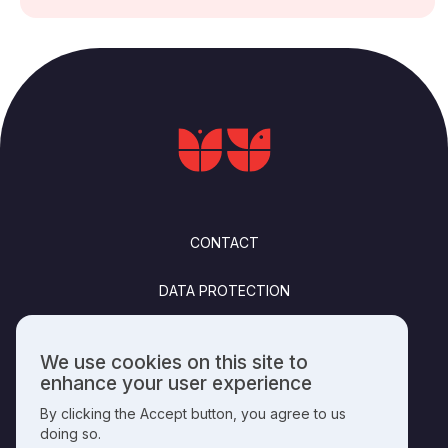
FOOTER
CONTACT
DATA PROTECTION
FELHASZNÁLÁSI FELTÉTELEK
We use cookies on this site to
Use
enhance your user experience
PUBLISHING INFO
of
By clicking the Accept button, you agree to us
personal
doing so.
data