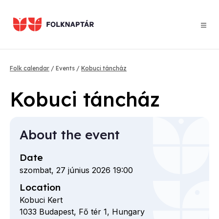
Skip
to
main
content
Breadcrumb
Folk calendar
Events
Kobuci táncház
Kobuci táncház
About the event
Date
szombat, 27 június 2026 19:00
Location
Kobuci Kert
1033
Budapest,
Fő tér
1,
Hungary