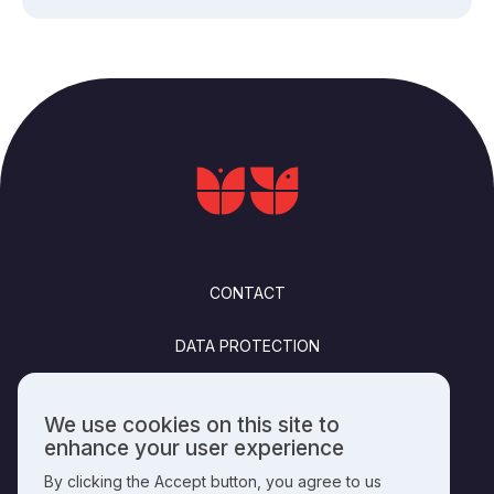
FOOTER
CONTACT
DATA PROTECTION
FELHASZNÁLÁSI FELTÉTELEK
We use cookies on this site to
Use
enhance your user experience
PUBLISHING INFO
of
By clicking the Accept button, you agree to us
personal