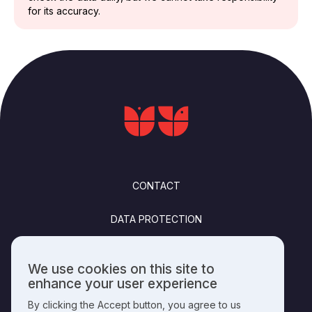
for its accuracy.
FOOTER
CONTACT
DATA PROTECTION
FELHASZNÁLÁSI FELTÉTELEK
We use cookies on this site to
Use
enhance your user experience
PUBLISHING INFO
of
By clicking the Accept button, you agree to us
personal