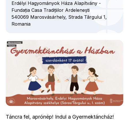
Erdélyi Hagyományok Háza Alapítvány -
Fundația Casa Tradițiilor Ardelenești
540069
Marosvásárhely,
Strada Târgului
1,
Romania
Táncra fel, aprónép! Indul a Gyermektáncház!