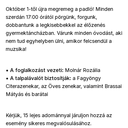
Október 1-től újra megremeg a padló! Minden
szerdán 17:00 órától pörgünk, forgunk,
dobbantunk a legkisebbekkel az élőzenés
gyermektáncházban. Várunk minden óvodást, aki
nem tud egyhelyben ülni, amikor felcsendül a
muzsika!
•
A foglalkozást vezeti:
Molnár Rozália
•
A talpalávalót biztosítják:
a Fagyöngy
Citerazenekar, az Öves zenekar, valamint Brassai
Mátyás és barátai
Kérjük, 15 lejes adománnyal járuljon hozzá az
esemény sikeres megvalósulásához.