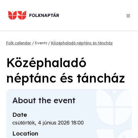
Skip
to
main
content
Breadcrumb
Folk calendar
Events
Középhaladó néptánc és táncház
Középhaladó
néptánc és táncház
About the event
Date
csütörtök, 4 június 2026 18:00
Location