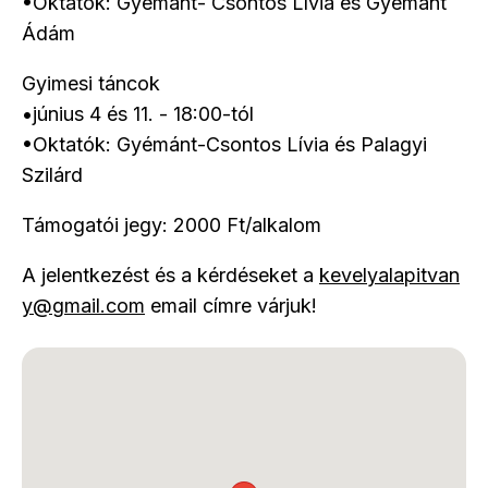
•Oktatók: Gyémánt- Csontos Lívia és Gyémánt
Ádám
Gyimesi táncok
•június 4 és 11. - 18:00-tól
•Oktatók: Gyémánt-Csontos Lívia és Palagyi
Szilárd
Támogatói jegy: 2000 Ft/alkalom
A jelentkezést és a kérdéseket a
kevelyalapitvan
y@gmail.com
email címre várjuk!