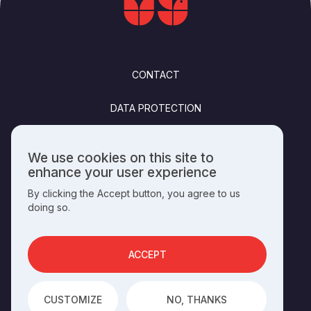
FOOTER
CONTACT
DATA PROTECTION
FELHASZNÁLÁSI FELTÉTELEK
We use cookies on this site to
Use
enhance your user experience
PUBLISHING INFO
of
By clicking the Accept button, you agree to us
personal
doing so.
data
and
SOCIALS
cookies
ACCEPT
OPERATED BY THE
HUNGARIAN HERITAGE HOUSE
CUSTOMIZE
NO, THANKS
DEVELOPED BY
INTEGRAL VISION