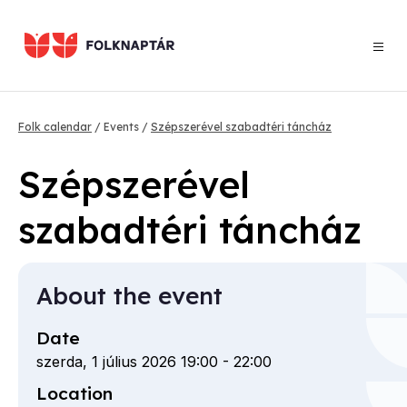
Skip
to
main
content
Breadcrumb
Folk calendar
Events
Szépszerével szabadtéri táncház
Szépszerével
szabadtéri táncház
About the event
Date
szerda, 1 július 2026 19:00
-
22:00
Location