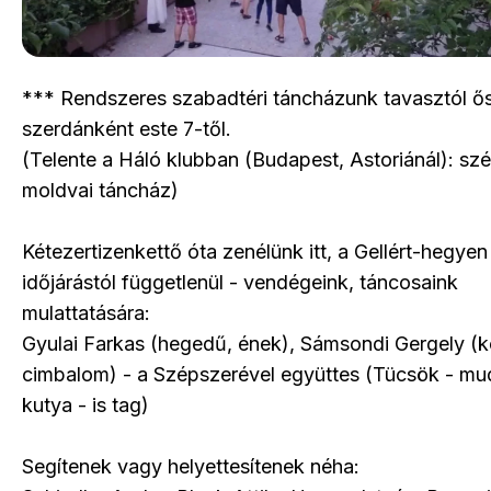
*** Rendszeres szabadtéri táncházunk tavasztól ős
szerdánként este 7-től.
(Telente a Háló klubban (Budapest, Astoriánál): szé
moldvai táncház)
Kétezertizenkettő óta zenélünk itt, a Gellért-hegyen
időjárástól függetlenül - vendégeink, táncosaink
mulattatására:
Gyulai Farkas (hegedű, ének), Sámsondi Gergely (
cimbalom) - a Szépszerével együttes (Tücsök - mud
kutya - is tag)
Segítenek vagy helyettesítenek néha: