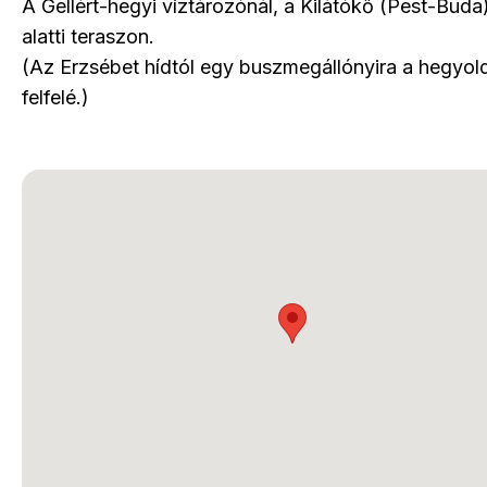
A Gellért-hegyi víztározónál, a Kilátókő (Pest-Buda
alatti teraszon.
(Az Erzsébet hídtól egy buszmegállónyira a hegyol
felfelé.)