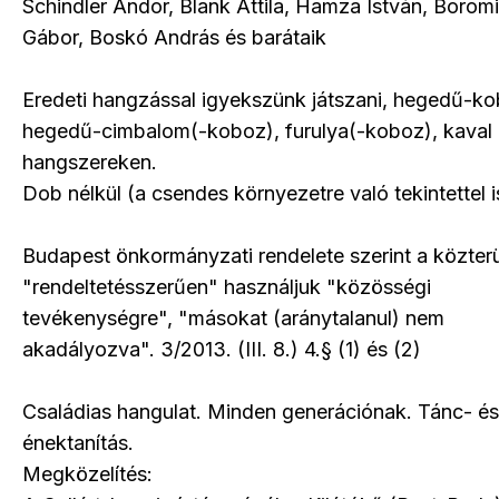
Schindler Andor, Blank Attila, Hamza István, Borom
Gábor, Boskó András és barátaik
Eredeti hangzással igyekszünk játszani, hegedű-ko
hegedű-cimbalom(-koboz), furulya(-koboz), kaval
hangszereken.
Dob nélkül (a csendes környezetre való tekintettel i
Budapest önkormányzati rendelete szerint a közterü
"rendeltetésszerűen" használjuk "közösségi
tevékenységre", "másokat (aránytalanul) nem
akadályozva". 3/2013. (III. 8.) 4.§ (1) és (2)
Családias hangulat. Minden generációnak. Tánc- és
énektanítás.
Megközelítés: