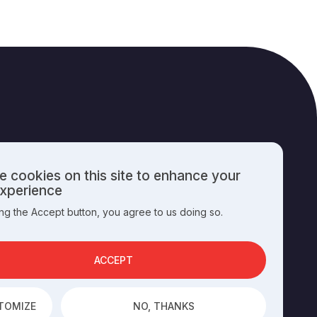
 cookies on this site to enhance your
PUBLISHING INFO
experience
ing the Accept button, you agree to us doing so.
nal
es
ACCEPT
TOMIZE
NO, THANKS