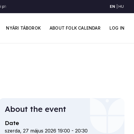
EN
HU
phe nen - Azt mondják (Paszab, Nyírség)
Khodi phe nen - Azt mondják (Pa
Main
User
navigation
accou
NYÁRI TÁBOROK
ABOUT FOLK CALENDAR
LOG IN
menu
About the event
Date
szerda, 27 május 2026 19:00
-
20:30