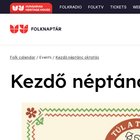
Skip
Secondary
FOLKRADIO
FOLKTV
TICKETS
WE
to
navigation
main
content
Breadcrumb
Folk calendar
Events
Kezdő néptánc oktatás
Kezdő néptán