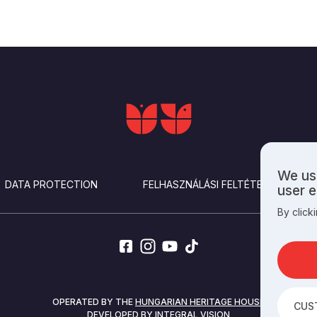
We use
Use
DATA PROTECTION
FELHASZNÁLÁSI FELTÉTELEK
user 
of
By click
perso
data
and
cooki
OPERATED BY THE
HUNGARIAN HERITAGE HOUSE
CUS
DEVELOPED BY
INTEGRAL VISION