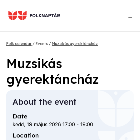
Skip
to
main
content
Breadcrumb
Folk calendar
Events
Muzsikás gyerektáncház
Muzsikás
gyerektáncház
About the event
Date
kedd, 19 május 2026 17:00
-
19:00
Location