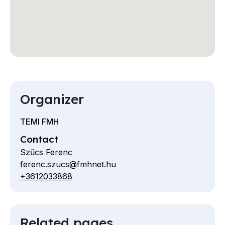
Organizer
TEMI FMH
Contact
Szűcs Ferenc
ferenc.szucs@fmhnet.hu
Email
+3612033868
Telephone
Related pages