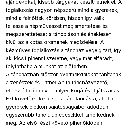
ajándékokat, kisebb tárgyakat készíthetnek el. A
foglalkozás nagyon népszerű mind a gyerekek,
mind a felnőttek körében, hiszen így válik
teljessé a népművészet megismertetése és
megszerettetése; a táncoláson és éneklésen
kívül az alkotás örömének megízlelése. A
kézműves foglalkozás a táncház végéig tart, így
aki kicsit pihenni szeretne, vagy már elfáradt,
folytathatja a munkát az előtérben.
A táncházban először gyermekdalokat tanítanak
a zenészek és Littner Anita táncházvezető,
ehhez általában valamilyen körjátékot játszanak.
Ezt követően kerül sor a tánctanításra, ahol a
gyerekek életkori sajátosságaiból adódóan
egyszerűbb tánc alaplépésekkel ismerkednek
meg. Az első részt követő pihenőidőben