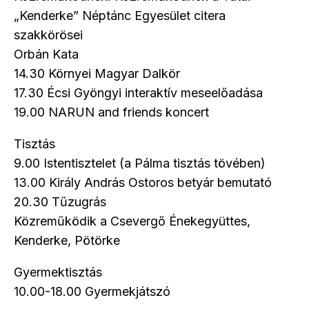
„Kenderke” Néptánc Egyesület citera
szakkörösei
Orbán Kata
14.30 Környei Magyar Dalkör
17.30 Écsi Gyöngyi interaktív meseelőadása
19.00 NARUN and friends koncert
Tisztás
9.00 Istentisztelet (a Pálma tisztás tövében)
13.00 Király András Ostoros betyár bemutató
20.30 Tűzugrás
Közreműködik a Csevergő Énekegyüttes,
Kenderke, Pötörke
Gyermektisztás
10.00-18.00 Gyermekjátszó