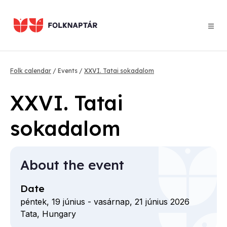
Skip
to
main
content
Breadcrumb
Folk calendar
Events
XXVI. Tatai sokadalom
XXVI. Tatai
sokadalom
About the event
Date
péntek, 19 június
-
vasárnap, 21 június 2026
Tata,
Hungary