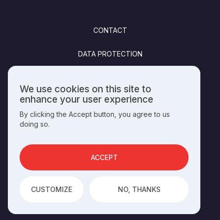
FOOTER
CONTACT
DATA PROTECTION
FELHASZNÁLÁSI FELTÉTELEK
We use cookies on this site to
Use
enhance your user experience
PUBLISHING INFO
of
By clicking the Accept button, you agree to us
personal
doing so.
data
and
SOCIALS
cookies
ACCEPT
OPERATED BY THE
HUNGARIAN HERITAGE HOUSE
CUSTOMIZE
NO, THANKS
DEVELOPED BY
INTEGRAL VISION