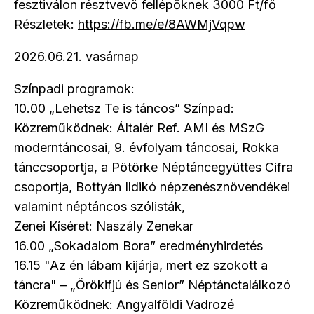
fesztiválon résztvevő fellépőknek 3000 Ft/fő
Részletek:
https://fb.me/e/8AWMjVqpw
2026.06.21. vasárnap
Színpadi programok:
10.00 „Lehetsz Te is táncos” Színpad:
Közreműködnek: Általér Ref. AMI és MSzG
moderntáncosai, 9. évfolyam táncosai, Rokka
tánccsoportja, a Pötörke Néptáncegyüttes Cifra
csoportja, Bottyán Ildikó népzenésznövendékei
valamint néptáncos szólisták,
Zenei Kíséret: Naszály Zenekar
16.00 „Sokadalom Bora” eredményhirdetés
16.15 "Az én lábam kijárja, mert ez szokott a
táncra" – „Örökifjú és Senior” Néptánctalálkozó
Közreműködnek: Angyalföldi Vadrozé