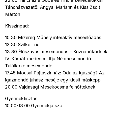
22.00 Táncház a Góbé és Tindia Zenekarokkal
Táncházvezető: Angyal Mariann és Kiss Zsolt
Márton
Kisszínpad:
10.30 Mizereg Műhely interaktív meseelőadás
12.30 Szilke Trió
13.30 Élőszavas mesemondás – Közreműködnek
IV. Kárpát-medencei Ifjú Népmesemondó
Találkozó mesemondói
17.45 Mocsai Pajtaszínház: Oda az igazság? Az
igazmondó juhász meséje egy kicsit másképp
20.00 Vajdasági Mesekocsma felnőtteknek
Gyermektisztás
10.00-18.00 Gyermekjátszó