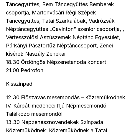
Táncegyüttes, Bem Táncegyüttes Bemberek
csoportja, Martonvásári Régi Szépek
Táncegyüttes, Tatai Szarkalábak, Vadrózsák
Néptáncegyüttes „Cavinton” szenior csoportja, ,
Vértesszőlősi Aszúszemek Néptánc Egyesület,
Párkányi Pásztortűz Néptánccsoport, Zenei
kíséret: Naszály Zenekar
18.30 Ördöngős Népzenetanoda koncert
21.00 Pedrofon
Kisszínpad
12.30 Élőszavas mesemondás – Közreműködnek
IV. Kárpát-medencei Ifjú Népmesemondó
Találkozó mesemondói
13.30 Népzenésznövendékek Színpada
Közreműködnek: Közreműködnek a Tatai