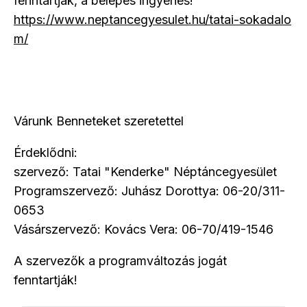
fenntartják, a belépés ingyenes!
https://www.neptancegyesulet.hu/tatai-sokadalo
m/
Várunk Benneteket szeretettel
Érdeklődni:
szervező: Tatai "Kenderke" Néptáncegyesület
Programszervező: Juhász Dorottya: 06-20/311-
0653
Vásárszervező: Kovács Vera: 06-70/419-1546
A szervezők a programváltozás jogát
fenntartják!