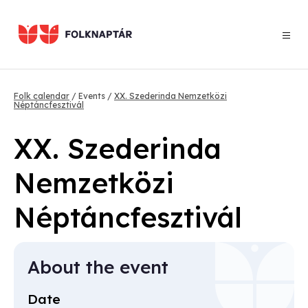
Skip
to
main
content
Breadcrumb
Folk calendar
Events
XX. Szederinda Nemzetközi
Néptáncfesztivál
XX. Szederinda
Nemzetközi
Néptáncfesztivál
About the event
Date