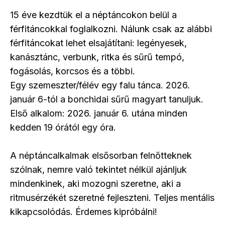
15 éve kezdtük el a néptáncokon belül a
férfitáncokkal foglalkozni. Nálunk csak az alábbi
férfitáncokat lehet elsajátítani: legényesek,
kanásztánc, verbunk, ritka és sűrű tempó,
fogásolás, korcsos és a többi.
Egy szemeszter/félév egy falu tánca. 2026.
január 6-tól a bonchidai sűrű magyart tanuljuk.
Első alkalom: 2026. január 6. utána minden
kedden 19 órától egy óra.
A néptáncalkalmak elsősorban felnőtteknek
szólnak, nemre való tekintet nélkül ajánljuk
mindenkinek, aki mozogni szeretne, aki a
ritmusérzékét szeretné fejleszteni. Teljes mentális
kikapcsolódás. Érdemes kipróbálni!