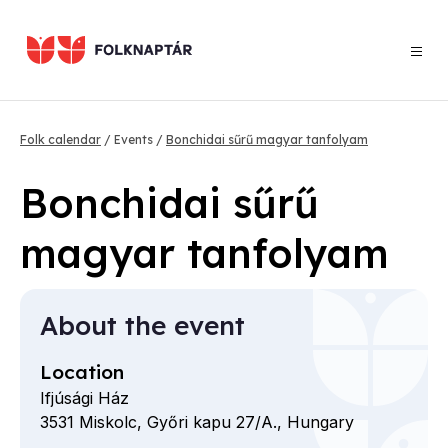
Skip
to
main
content
Breadcrumb
Folk calendar
Events
Bonchidai sűrű magyar tanfolyam
Bonchidai sűrű
magyar tanfolyam
About the event
Location
Ifjúsági Ház
3531
Miskolc,
Győri kapu
27/A.,
Hungary