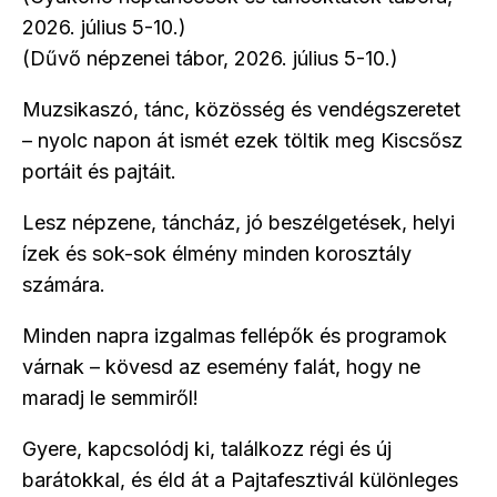
2026. július 5-10.)
(Dűvő népzenei tábor, 2026. július 5-10.)
Muzsikaszó, tánc, közösség és vendégszeretet
– nyolc napon át ismét ezek töltik meg Kiscsősz
portáit és pajtáit.
Lesz népzene, táncház, jó beszélgetések, helyi
ízek és sok-sok élmény minden korosztály
számára.
Minden napra izgalmas fellépők és programok
várnak – kövesd az esemény falát, hogy ne
maradj le semmiről!
Gyere, kapcsolódj ki, találkozz régi és új
barátokkal, és éld át a Pajtafesztivál különleges