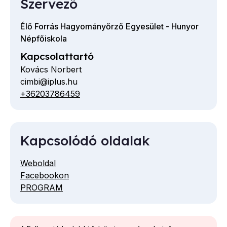
Szervező
Élő Forrás Hagyományőrző Egyesület - Hunyor
Népfőiskola
Kapcsolattartó
Kovács Norbert
cimbi@iplus.hu
E-
+36203786459
Telefon
mail
cím
Kapcsolódó oldalak
Weboldal
Facebookon
PROGRAM