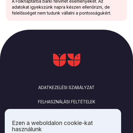
A Folknaptárba bárki felvihet eseményeket. Az
adatokat igyekszünk napra készen ellenőrizni, de
felelősséget nem tudunk vállalni a pontosságukért.
LÁBLÉC
ADATKEZELÉSI SZABÁLYZAT
FELHASZNÁLÁSI FELTÉTELEK
IMPRESSZUM
Ezen a weboldalon cookie-kat
Személyes
használunk
KAPCSOLAT