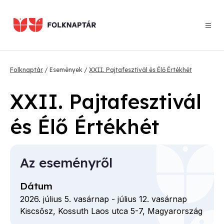
Ugrás
a
tartalomra
Morzsa
Folknaptár
Események
XXII. Pajtafesztivál és Élő Értékhét
XXII. Pajtafesztivál
és Élő Értékhét
Az eseményről
Dátum
2026. július 5. vasárnap
-
július 12. vasárnap
Kiscsősz,
Kossuth Laos utca
5-7,
Magyarország