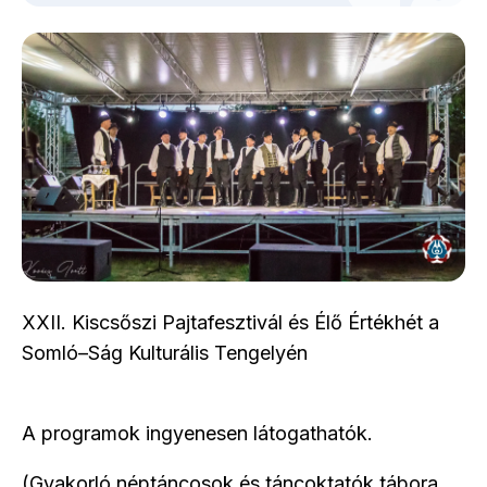
XXII. Kiscsőszi Pajtafesztivál és Élő Értékhét a
Somló–Ság Kulturális Tengelyén
A programok ingyenesen látogathatók.
(Gyakorló néptáncosok és táncoktatók tábora,