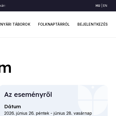
HU
EN
milyen ködös idő (Szentlőrinckáta, Tápió mente)
Akármilyen ködös idő (Sz
ő
Felhaszná
avigáció
fiók
NYÁRI TÁBOROK
FOLKNAPTÁRRÓL
BEJELENTKEZÉS
menüje
om
Az eseményről
Dátum
2026. június 26. péntek
-
június 28. vasárnap