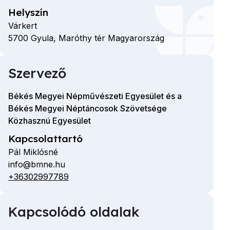
Helyszín
Várkert
5700
Gyula,
Maróthy tér
Magyarország
Szervező
Békés Megyei Népművészeti Egyesület és a
Békés Megyei Néptáncosok Szövetsége
Közhasznú Egyesület
Kapcsolattartó
Pál Miklósné
info@bmne.hu
E-
+36302997789
Telefon
mail
cím
Kapcsolódó oldalak