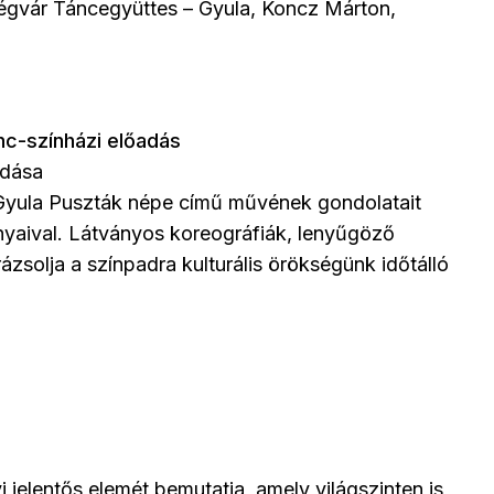
Végvár Táncegyüttes – Gyula, Koncz Márton,
nc-színházi előadás
adása
s Gyula Puszták népe című művének gondolatait
aival. Látványos koreográfiák, lenyűgöző
rázsolja a színpadra kulturális örökségünk időtálló
i jelentős elemét bemutatja, amely világszinten is