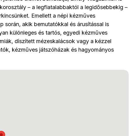
orosztály – a legfiatalabbaktól a legidősebbekig –
kincsünket. Emellett a népi kézműves
p során, akik bemutatókkal és árusítással is
yan különleges és tartós, egyedi kézműves
ámiák, díszített mézeskalácsok vagy a kézzel
tatók, kézműves játszóházak és hagyományos