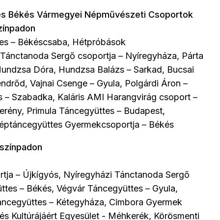
 és Békés Vármegyei Népművészeti Csoportok
zínpadon
es – Békéscsaba, Hétpróbások
Tánctanoda Sergő csoportja – Nyíregyháza, Párta
Hundzsa Dóra, Hundzsa Balázs – Sarkad, Bucsai
ndrőd, Vajnai Csenge – Gyula, Polgárdi Áron –
– Szabadka, Kaláris AMI Harangvirág csoport –
rény, Primula Táncegyüttes – Budapest,
Néptáncegyüttes Gyermekcsoportja – Békés
 színpadon
tja – Újkígyós, Nyíregyházi Tánctanoda Sergő
ttes – Békés, Végvár Táncegyüttes – Gyula,
táncegyüttes – Kétegyháza, Cimbora Gyermek
 Kultúrájáért Egyesület - Méhkerék, Körösmenti