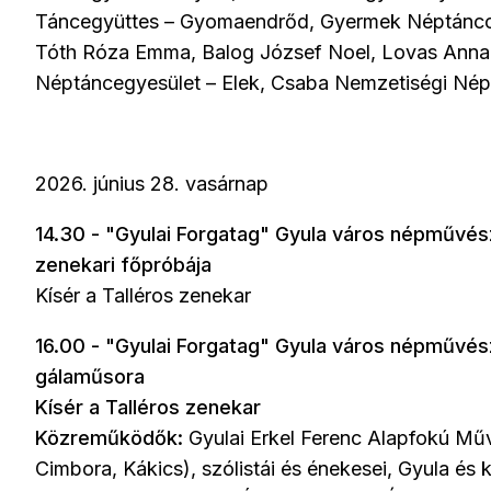
Táncegyüttes – Gyomaendrőd, Gyermek Néptáncoso
Tóth Róza Emma, Balog József Noel, Lovas Anna
Néptáncegyesület – Elek, Csaba Nemzetiségi Né
2026. június 28. vasárnap
14.30 - "Gyulai Forgatag" Gyula város népművés
zenekari főpróbája
Kísér a Talléros zenekar
16.00 - "Gyulai Forgatag" Gyula város népművés
gálaműsora
Kísér a Talléros zenekar
Közreműködők:
Gyulai Erkel Ferenc Alapfokú Mű
Cimbora, Kákics), szólistái és énekesei, Gyula é