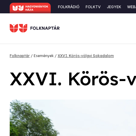
Ugrás
Secondary
FOLKRÁDIÓ
FOLKTV
JEGYEK
WEB
a
navigation
tartalomra
Morzsa
Folknaptár
Események
XXVI. Körös-völgyi Sokadalom
XXVI. Körös-