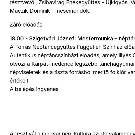
résztvevői, Zsibavirág Énekegyüttes - Újkígyós, 
Maczik Dominik - mesemondók.
Záró előadás
18.00 - Szigetvári József: Mestermunka – néptá
A Forrás Néptáncegyüttes Független Színház elő
Autentikus néptáncszínházi előadás, amely Illyé
ötvözi a Kárpát-medence legszebb tánchagyomány
népviseletek és a tiszta forrásból merítő folklór va
értékeit.
A belépés ingyenes.
A fesztivál a magyar népi kultúra szinte valamenny