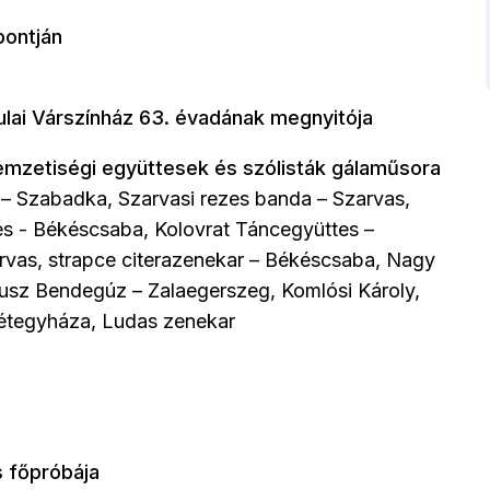
pontján
ulai Várszínház 63. évadának megnyitója
mzetiségi együttesek és szólisták gálaműsora
– Szabadka, Szarvasi rezes banda – Szarvas,
es - Békéscsaba, Kolovrat Táncegyüttes –
rvas, strapce citerazenekar – Békéscsaba, Nagy
usz Bendegúz – Zalaegerszeg, Komlósi Károly,
Kétegyháza, Ludas zenekar
 főpróbája