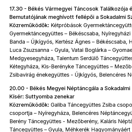
17.30 - Békés Vármegyei Táncosok Találkozója
Bemutatójának meghívott fellépői a Sokadalmi S
Közreműködők:
Kétpróbások Gyermektáncegyütt
Gyermektáncegyüttes – Békéscsaba, Nyíregyházi 
Banda – Újkígyós, Kertész Ágnes – Békéscsaba, 
Luca Zsuzsanna - Gyula, Vatai Boglárka – Gyomae
Medgyesegyháza, Talentum Serdülő Táncegyüttes 
Kétegyháza, Kis-Berényke Táncegyüttes – Mezőbe
Zsibavirág énekegyüttes - Újkígyós, Belencéres 
20.00 - Békés Megyei Néptáncgála a Sokadalmi
Kísér: Suttyomba zenekar
Közreműködők:
Galiba Táncegyüttes Zsiba csopor
csoportja – Nyíregyháza, Belencéres Néptáncegyü
Berény Táncegyüttes - Mezőberény, Kaláris Nép
Táncegyüttes – Gyula, Méhkerék Hagyományáért és