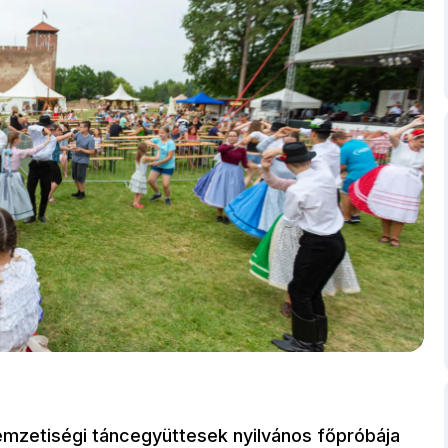
mzetiségi táncegyüttesek nyilvános főpróbája