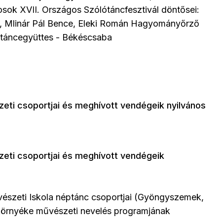
k XVII. Országos Szólótáncfesztivál döntősei:
, Mlinár Pál Bence, Eleki Román Hagyományőrző
ptáncegyüttes - Békéscsaba
zeti csoportjai és meghívott vendégeik nyilvános
zeti csoportjai és meghívott vendégeik
vészeti Iskola néptánc csoportjai (Gyöngyszemek,
s környéke művészeti nevelés programjának