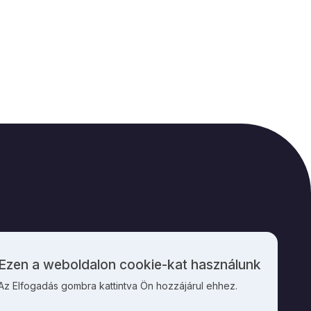
M
KAPCSOLAT
Ezen a weboldalon cookie-kat használunk
Személyes
Az Elfogadás gombra kattintva Ön hozzájárul ehhez.
adatok
és