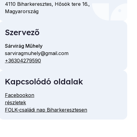
4110
Biharkeresztes,
Hősök tere
16.,
Magyarország
Szervező
Sárvirág Műhely
sarviragmuhely@gmail.com
E-
+36304279590
Telefon
mail
cím
Kapcsolódó oldalak
Facebookon
részletek
FOLK-családi nap Biharkeresztesen