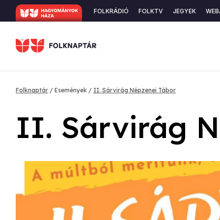
Ugrás
Secondary
FOLKRÁDIÓ
FOLKTV
JEGYEK
WEB
a
navigation
tartalomra
Morzsa
Folknaptár
Események
II. Sárvirág Népzenei Tábor
II. Sárvirág 