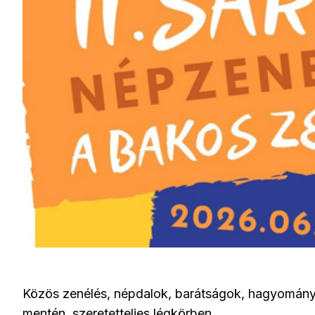
Közös zenélés, népdalok, barátságok, hagyomány
mentén, szeretetteljes légkörben.