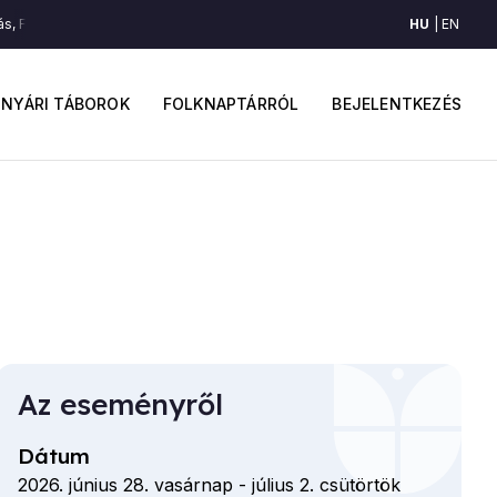
HU
EN
, Felső-Vízmellék)
Csárdás (Csávás, Felső-Vízmellék)
Csárdás (Csávás
ő
Felhaszná
avigáció
fiók
NYÁRI TÁBOROK
FOLKNAPTÁRRÓL
BEJELENTKEZÉS
menüje
Az eseményről
Dátum
2026. június 28. vasárnap
-
július 2. csütörtök