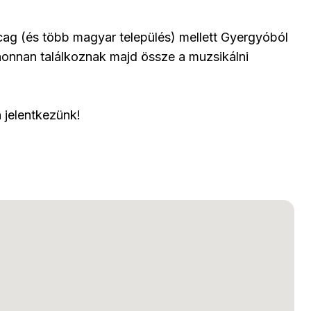
cag (és több magyar település) mellett Gyergyóból
honnan találkoznak majd össze a muzsikálni
 jelentkezünk!