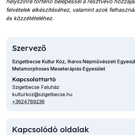
helyszínre történő belépéssel a résztvevő hozzájár
felvételek elkészítéséhez, valamint azok felhaszn
és közzétételéhez.
Szervező
Szigetbecse Kultur Köz, Iharos Népművészeti Egyesül
Metamorphoses Meseterápiás Egyesület
Kapcsolattartó
Szigetbecse Faluház
kulturkoz@szigetbecse.hu
E-
+3624789236
Telefon
mail
cím
Kapcsolódó oldalak