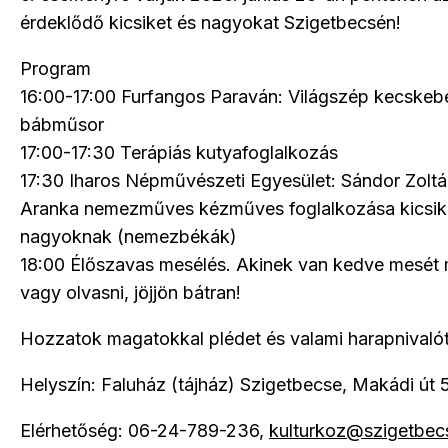
érdeklődő kicsiket és nagyokat Szigetbecsén!
Program
16:00-17:00 Furfangos Paraván: Világszép kecskeb
bábműsor
17:00-17:30 Terápiás kutyafoglalkozás
17:30 Iharos Népművészeti Egyesület: Sándor Zolt
Aranka nemezműves kézműves foglalkozása kicsik
nagyoknak (nemezbékák)
18:00 Élőszavas mesélés. Akinek van kedve mesét
vagy olvasni, jöjjön bátran!
Hozzatok magatokkal plédet és valami harapnivalót
Helyszín: Faluház (tájház) Szigetbecse, Makádi út 
Elérhetőség: 06-24-789-236,
kulturkoz@szigetbec