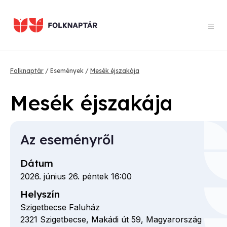
Ugrás
a
tartalomra
Morzsa
Folknaptár
Események
Mesék éjszakája
Mesék éjszakája
Az eseményről
Dátum
2026. június 26. péntek 16:00
Helyszín
Szigetbecse Faluház
2321
Szigetbecse,
Makádi út
59,
Magyarország