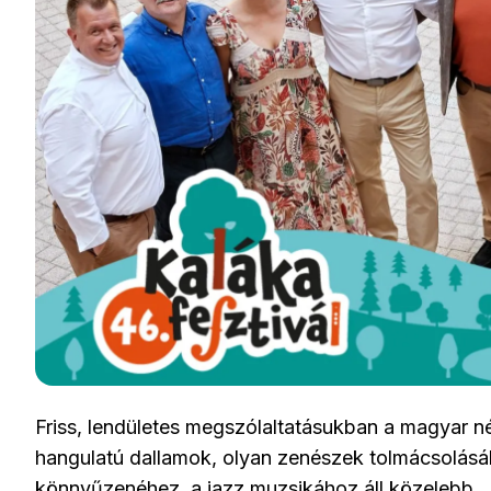
Friss, lendületes megszólaltatásukban a magyar n
hangulatú dallamok, olyan zenészek tolmácsolásáb
könnyűzenéhez, a jazz muzsikához áll közelebb.