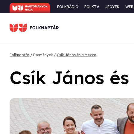
Ugrás
Secondary
FOLKRÁDIÓ
FOLKTV
JEGYEK
WEB
a
navigation
tartalomra
Morzsa
Folknaptár
Események
Csík János és a Mezzo
Csík János és