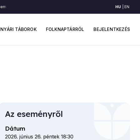
HU
EN
em kívül-belül (Őrkő, Háromszék)
Fáj a szívem kívül-belül (Őrkő, Háromszé
ő
Felhaszná
avigáció
fiók
NYÁRI TÁBOROK
FOLKNAPTÁRRÓL
BEJELENTKEZÉS
menüje
Az eseményről
Dátum
2026. június 26. péntek 18:30