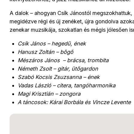
A dalok – ahogyan Csík Jánostól megszokhattuk,
megidézve régi és új zenéket, újra gondolva azok
zenekar muzsikája, szokatlan és mégis jólesően i
Csík János – hegedű, ének
Hanusz Zoltán – bőgő
Mészáros János – brácsa, trombita
Németh Zsolt – gitár, ütőgardon
Szabó Kocsis Zsuzsanna – ének
Vadas László – citera, tangóharmonika
Magi Krisztián – zongora
A táncosok: Kárai Borbála és Vincze Levente