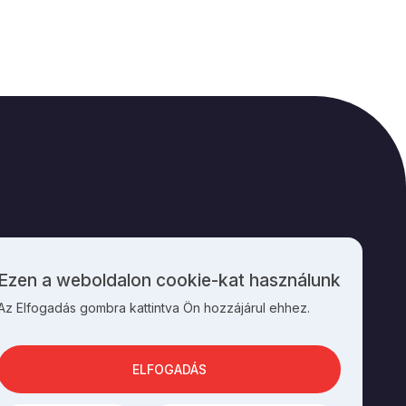
M
KAPCSOLAT
Ezen a weboldalon cookie-kat használunk
Személyes
Az Elfogadás gombra kattintva Ön hozzájárul ehhez.
adatok
és
cookie-
k
ELFOGADÁS
használata