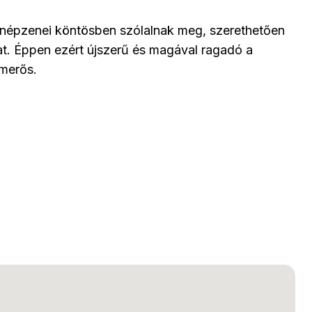
 népzenei köntösben szólalnak meg, szerethetően
at. Éppen ezért újszerű és magával ragadó a
smerős.