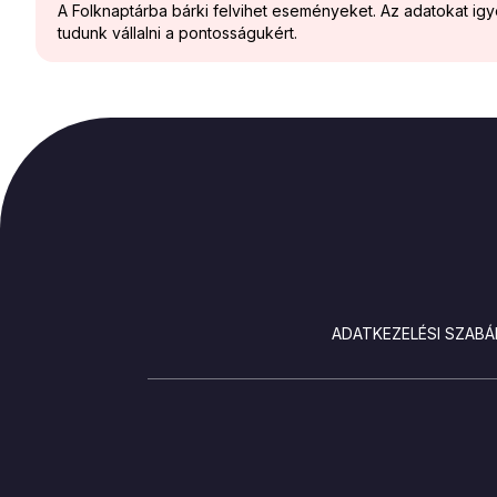
A Folknaptárba bárki felvihet eseményeket. Az adatokat ig
tudunk vállalni a pontosságukért.
LÁBLÉC
ADATKEZELÉSI SZABÁ
SOCIALS