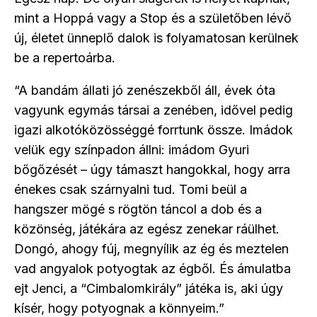
mint a Hoppá vagy a Stop és a születőben lévő
új, életet ünneplő dalok is folyamatosan kerülnek
be a repertoárba.
“A bandám állati jó zenészekből áll, évek óta
vagyunk egymás társai a zenében, idővel pedig
igazi alkotóközösséggé forrtunk össze. Imádok
velük egy színpadon állni: imádom Gyuri
bőgőzését – úgy támaszt hangokkal, hogy arra
énekes csak szárnyalni tud. Tomi beül a
hangszer mögé s rögtön táncol a dob és a
közönség, játékára az egész zenekar ráülhet.
Dongó, ahogy fúj, megnyílik az ég és meztelen
vad angyalok potyogtak az égből. És ámulatba
ejt Jenci, a “Cimbalomkirály” játéka is, aki úgy
kísér, hogy potyognak a könnyeim.”