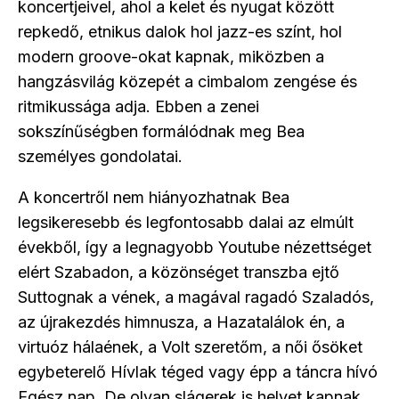
koncertjeivel, ahol a kelet és nyugat között
repkedő, etnikus dalok hol jazz-es színt, hol
modern groove-okat kapnak, miközben a
hangzásvilág közepét a cimbalom zengése és
ritmikussága adja. Ebben a zenei
sokszínűségben formálódnak meg Bea
személyes gondolatai.
A koncertről nem hiányozhatnak Bea
legsikeresebb és legfontosabb dalai az elmúlt
évekből, így a legnagyobb Youtube nézettséget
elért Szabadon, a közönséget transzba ejtő
Suttognak a vének, a magával ragadó Szaladós,
az újrakezdés himnusza, a Hazatalálok én, a
virtuóz hálaének, a Volt szeretőm, a női ősöket
egybeterelő Hívlak téged vagy épp a táncra hívó
Egész nap. De olyan slágerek is helyet kapnak,