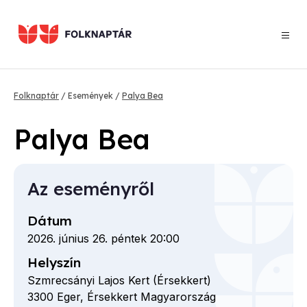
Ugrás
a
tartalomra
Morzsa
Folknaptár
Események
Palya Bea
Palya Bea
Az eseményről
Dátum
2026. június 26. péntek 20:00
Helyszín
Szmrecsányi Lajos Kert (Érsekkert)
3300
Eger,
Érsekkert
Magyarország