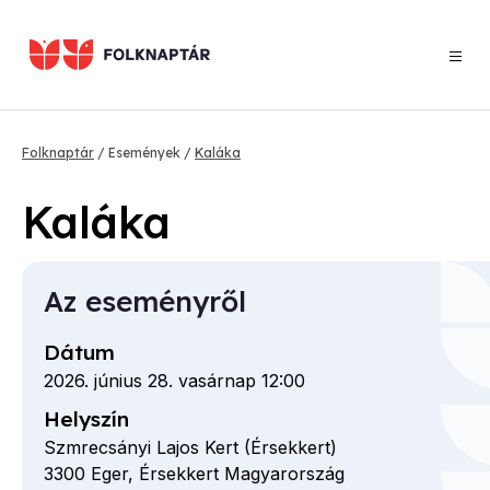
Ugrás
a
tartalomra
Morzsa
Folknaptár
Események
Kaláka
Kaláka
Az eseményről
Dátum
2026. június 28. vasárnap 12:00
Helyszín
Szmrecsányi Lajos Kert (Érsekkert)
3300
Eger,
Érsekkert
Magyarország