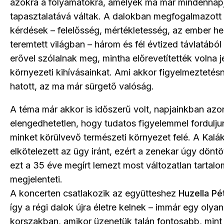
azokra a folyamatokra, amelyek ma már mindennap
tapasztalatává váltak. A dalokban megfogalmazott
kérdések – felelősség, mértékletesség, az ember he
teremtett világban – három és fél évtized távlatából
erővel szólalnak meg, mintha előrevetítették volna j
környezeti kihívásainkat. Ami akkor figyelmeztetés
hatott, az ma már sürgető valóság.
A téma már akkor is időszerű volt, napjainkban az
elengedhetetlen, hogy tudatos figyelemmel fordulju
minket körülvevő természeti környezet felé. A Kalák
elkötelezett az ügy iránt, ezért a zenekar úgy döntö
ezt a 35 éve megírt lemezt most változatlan tartal
megjelenteti.
A koncerten csatlakozik az együtteshez
Huzella Pé
így a régi dalok újra életre kelnek – immár egy olyan
korszakban, amikor üzenetük talán fontosabb, mint