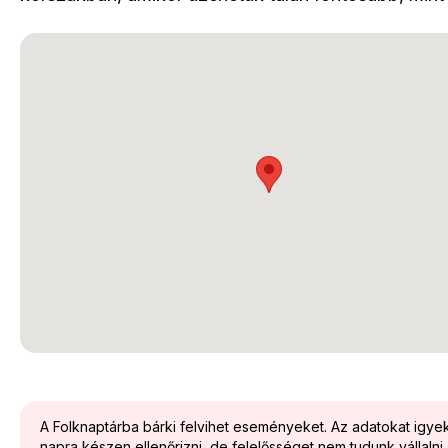
A Folknaptárba bárki felvihet eseményeket. Az adatokat igy
napra készen ellenőrizni, de felelősséget nem tudunk vállalni