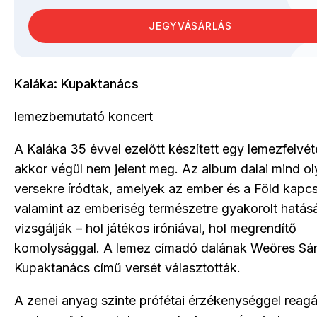
JEGYVÁSÁRLÁS
Kaláka: Kupaktanács
lemezbemutató koncert
A Kaláka 35 évvel ezelőtt készített egy lemezfelvéte
akkor végül nem jelent meg. Az album dalai mind o
versekre íródtak, amelyek az ember és a Föld kapcs
valamint az emberiség természetre gyakorolt hatás
vizsgálják – hol játékos iróniával, hol megrendítő
komolysággal. A lemez címadó dalának Weöres Sá
Kupaktanács című versét választották.
A zenei anyag szinte prófétai érzékenységgel reagá