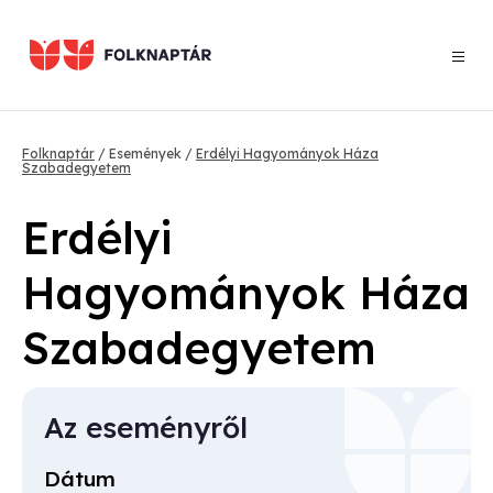
Ugrás
a
tartalomra
Morzsa
Folknaptár
Események
Erdélyi Hagyományok Háza
Szabadegyetem
Erdélyi
Hagyományok Háza
Szabadegyetem
Az eseményről
Dátum