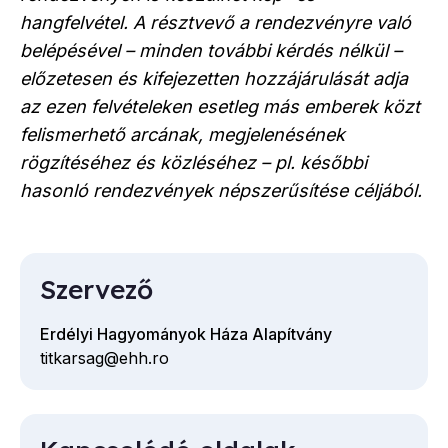
hangfelvétel. A résztvevő a rendezvényre való
belépésével – minden további kérdés nélkül –
előzetesen és kifejezetten hozzájárulását adja
az ezen felvételeken esetleg más emberek közt
felismerhető arcának, megjelenésének
rögzítéséhez és közléséhez – pl. későbbi
hasonló rendezvények népszerűsítése céljából.
Szervező
Erdélyi Hagyományok Háza Alapítvány
titkarsag@ehh.ro
E-
mail
cím