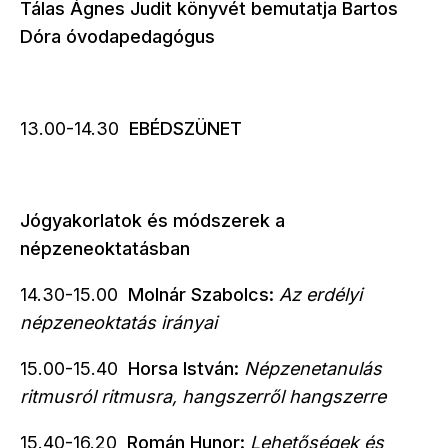
Tálas Ágnes Judit könyvét bemutatja Bartos
Dóra óvodapedagógus
13.00-14.30
EBÉDSZÜNET
Jógyakorlatok és módszerek a
népzeneoktatásban
14.30-15.00
Molnár Szabolcs:
Az erdélyi
népzeneoktatás irányai
15.00-15.40
Horsa István:
Népzenetanulás
ritmusról ritmusra, hangszerről hangszerre
15.40-16.20
Román Hunor:
Lehetőségek és