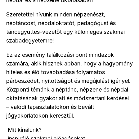
népdal és a népzene oktatásában
Szeretettel hívunk minden népzenészt,
néptáncost, népdaloktatót, pedagógust és
táncegyüttes-vezetőt egy különleges szakmai
szabadegyetemre!
Ez az esemény találkozási pont mindazok
számára, akik hisznek abban, hogy a hagyomány
hiteles és élő továbbadása folyamatos
párbeszédet, nyitottságot és megújulást igényel.
Központi témánk a néptánc, népzene és népdal
oktatásának gyakorlati és módszertani kérdései
– valódi tapasztalatokon és bevált
jógyakorlatokon keresztül.
Mit kínálunk?
inspiráló szakmai előadásokat