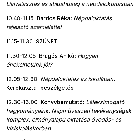
Dalválasztás és stílushűség a népdaloktatásban
10.40-11.15
Bárdos Réka:
Népdaloktatás
fejlesztő szemlélettel
11.15-11.30
SZÜNET
11.30-12.05
Brugós Anikó:
Hogyan
énekelhetünk jól?
12.05-12.30
Népdaloktatás az iskolában.
Kerekasztal-beszélgetés
12.30-13.00
Könyvbemutató:
Léleksimogató
hagyományaink. Népművészeti tevékenységek
komplex, élményalapú oktatása óvodás- és
kisiskoláskorban