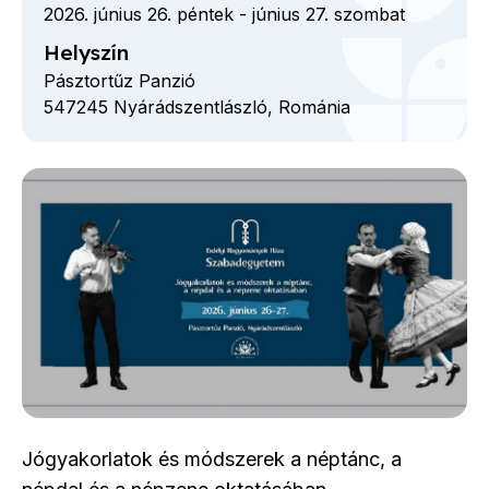
2026. június 26. péntek
-
június 27. szombat
Helyszín
Pásztortűz Panzió
547245
Nyárádszentlászló,
Románia
Jógyakorlatok és módszerek a néptánc, a