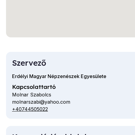
Szervező
Erdélyi Magyar Népzenészek Egyesülete
Kapcsolattartó
Molnar Szabolcs
molnarszabi@yahoo.com
E-
+40744505022
Telefon
mail
cím