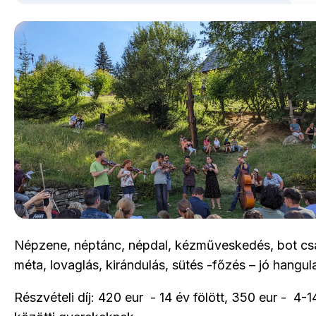
Népzene, néptánc, népdal, kézműveskedés, bot cs
méta, lovaglás, kirándulás, sütés -főzés – jó hangula
Részvételi díj: 420 eur - 14 év fölött, 350 eur - 4-1