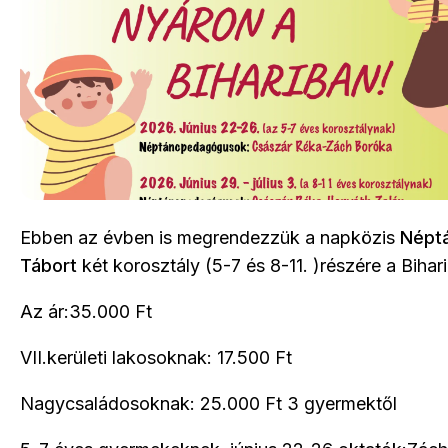
Ebben az évben is megrendezzük a napközis
Népt
Tábort
két korosztály (5-7 és 8-11. )részére a Biha
Az ár:35.000 Ft
VII.kerületi lakosoknak: 17.500 Ft
Nagycsaládosoknak: 25.000 Ft 3 gyermektől