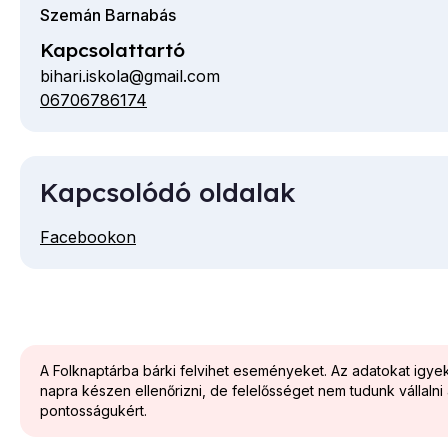
Szemán Barnabás
Kapcsolattartó
bihari.iskola@gmail.com
06706786174
Telefon
Kapcsolódó oldalak
Facebookon
A Folknaptárba bárki felvihet eseményeket. Az adatokat igy
napra készen ellenőrizni, de felelősséget nem tudunk vállalni
pontosságukért.