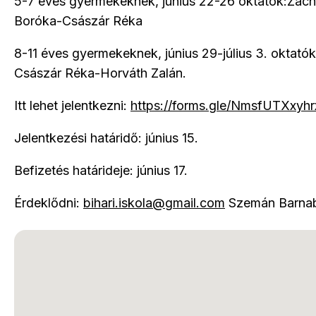
5-7 éves gyermekeknek, június 22-26 oktatók:Zách
Boróka-Császár Réka
8-11 éves gyermekeknek, június 29-július 3. oktatók
Császár Réka-Horváth Zalán.
Itt lehet jelentkezni:
https://forms.gle/NmsfUTXxyh
Jelentkezési határidő: június 15.
Befizetés határideje: június 17.
Érdeklődni:
bihari.iskola@gmail.com
Szemán Barna