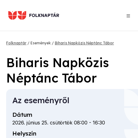
Ugrás
a
tartalomra
Morzsa
Folknaptár
Események
Biharis Napközis Néptánc Tábor
Biharis Napközis
Néptánc Tábor
Az eseményről
Dátum
2026. június 25. csütörtök 08:00
-
16:30
Helyszín