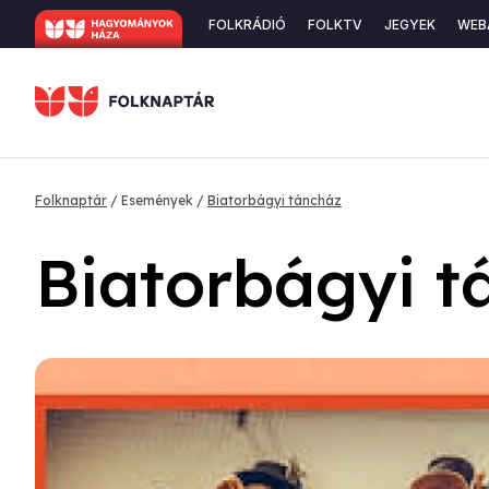
Ugrás
Secondary
FOLKRÁDIÓ
FOLKTV
JEGYEK
WEB
a
navigation
tartalomra
Morzsa
Folknaptár
Események
Biatorbágyi táncház
Biatorbágyi t