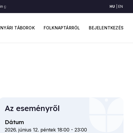
HU
EN
in gura şurii (Radnót környéke)
învârtita din gura şurii (Radnót környéke)
î
ő
Felhaszná
avigáció
fiók
NYÁRI TÁBOROK
FOLKNAPTÁRRÓL
BEJELENTKEZÉS
menüje
Az eseményről
Dátum
2026. június 12. péntek 18:00
-
23:00