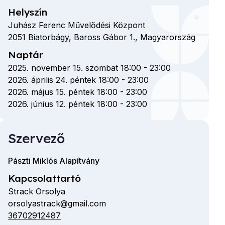
Helyszín
Juhász Ferenc Művelődési Központ
2051
Biatorbágy,
Baross Gábor
1.,
Magyarország
Naptár
2025. november 15. szombat 18:00
-
23:00
2026. április 24. péntek 18:00
-
23:00
2026. május 15. péntek 18:00
-
23:00
2026. június 12. péntek 18:00
-
23:00
Szervező
Pászti Miklós Alapítvány
Kapcsolattartó
Strack Orsolya
orsolyastrack@gmail.com
E-
36702912487
Telefon
mail