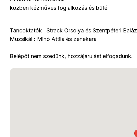
közben kézműves foglalkozás és büfé
Táncoktatók : Strack Orsolya és Szentpéteri Balá
Muzsikál : Mihó Attila és zenekara
Belépőt nem szedünk, hozzájárulást elfogadunk.