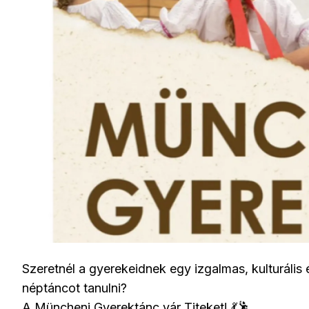
Szeretnél a gyerekeidnek egy izgalmas, kulturális
néptáncot tanulni?
A Müncheni Gyerektánc vár Titeket! 💃🕺