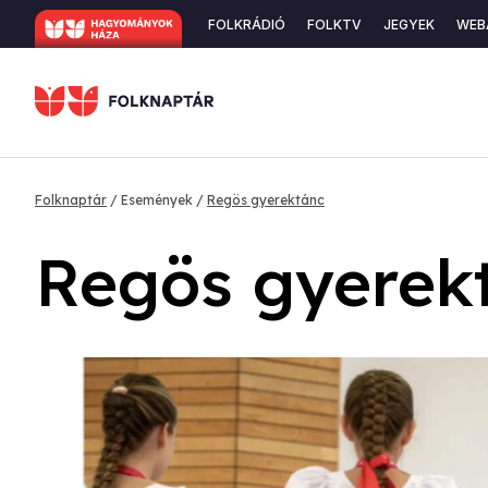
Ugrás
Secondary
FOLKRÁDIÓ
FOLKTV
JEGYEK
WEB
a
navigation
tartalomra
Morzsa
Folknaptár
Események
Regös gyerektánc
Regös gyerek