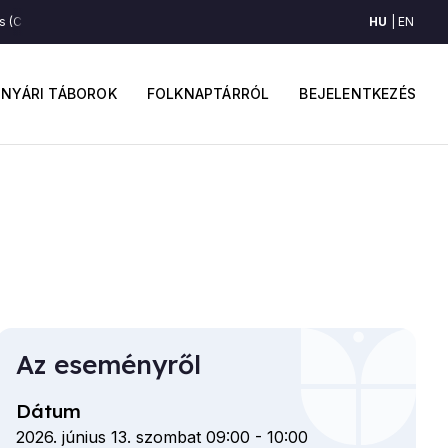
HU
EN
(Csíkszentdomokos, Felcsík)
Gerdányos (Csíkszentdomokos, Felcsík)
ő
Felhaszná
avigáció
fiók
NYÁRI TÁBOROK
FOLKNAPTÁRRÓL
BEJELENTKEZÉS
menüje
Az eseményről
Dátum
2026. június 13. szombat 09:00
-
10:00