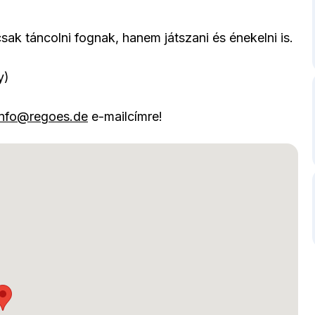
sak táncolni fognak, hanem játszani és énekelni is.
y)
info@regoes.de
e-mailcímre!