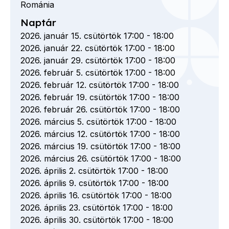
Románia
Naptár
2026. január 15. csütörtök 17:00
-
18:00
2026. január 22. csütörtök 17:00
-
18:00
2026. január 29. csütörtök 17:00
-
18:00
2026. február 5. csütörtök 17:00
-
18:00
2026. február 12. csütörtök 17:00
-
18:00
2026. február 19. csütörtök 17:00
-
18:00
2026. február 26. csütörtök 17:00
-
18:00
2026. március 5. csütörtök 17:00
-
18:00
2026. március 12. csütörtök 17:00
-
18:00
2026. március 19. csütörtök 17:00
-
18:00
2026. március 26. csütörtök 17:00
-
18:00
2026. április 2. csütörtök 17:00
-
18:00
2026. április 9. csütörtök 17:00
-
18:00
2026. április 16. csütörtök 17:00
-
18:00
2026. április 23. csütörtök 17:00
-
18:00
2026. április 30. csütörtök 17:00
-
18:00