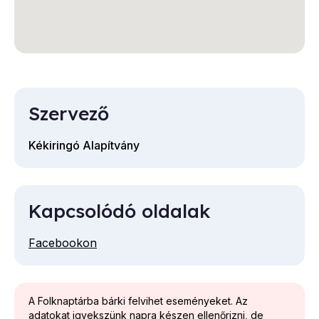
Szervező
Kékiringó Alapítvány
Kapcsolódó oldalak
Facebookon
A Folknaptárba bárki felvihet eseményeket. Az
adatokat igyekszünk napra készen ellenőrizni, de