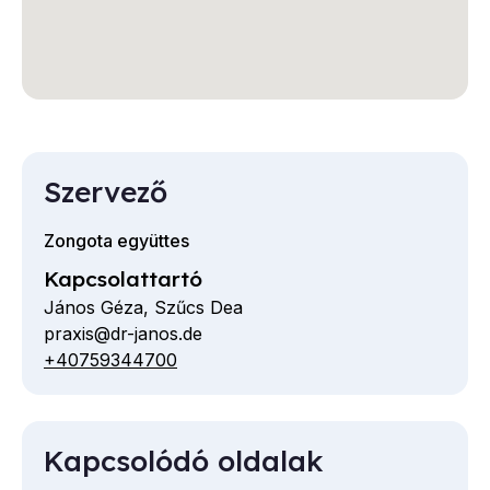
Szervező
Zongota együttes
Kapcsolattartó
János Géza, Szűcs Dea
praxis@dr-janos.de
E-
+40759344700
Telefon
mail
cím
Kapcsolódó oldalak