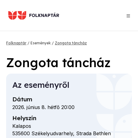
Ugrás
a
tartalomra
Morzsa
Folknaptár
Események
Zongota táncház
Zongota táncház
Az eseményről
Dátum
2026. június 8. hétfő 20:00
Helyszín
Kalapos
535600
Székelyudvarhely,
Strada Bethlen