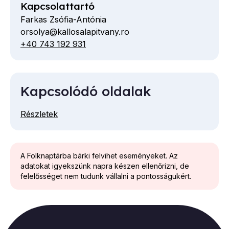
Kapcsolattartó
Farkas Zsófia-Antónia
orsolya@kallosalapitvany.ro
E-
+40 743 192 931
Telefon
mail
cím
Kapcsolódó oldalak
Részletek
A Folknaptárba bárki felvihet eseményeket. Az
adatokat igyekszünk napra készen ellenőrizni, de
felelősséget nem tudunk vállalni a pontosságukért.