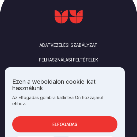
LÁBLÉC
ADATKEZELÉSI SZABÁLYZAT
FELHASZNÁLÁSI FELTÉTELEK
IMPRESSZUM
Ezen a weboldalon cookie-kat
Személyes
használunk
KAPCSOLAT
adatok
Az Elfogadás gombra kattintva Ön hozzájárul
és
ehhez.
cookie-
k
SOCIALS
használata
ELFOGADÁS