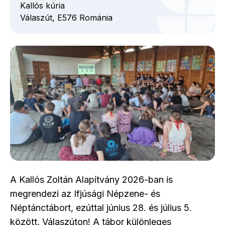
Kallós kúria
Válaszút,
E576
Románia
A Kallós Zoltán Alapítvány 2026-ban is
megrendezi az Ifjúsági Népzene- és
Néptánctábort, ezúttal június 28. és július 5.
között, Válaszúton! A tábor különleges