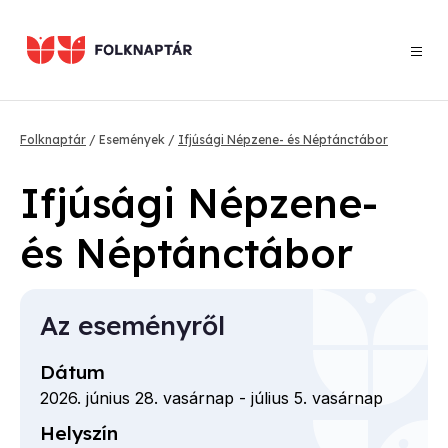
Ugrás
a
tartalomra
Morzsa
Folknaptár
Események
Ifjúsági Népzene- és Néptánctábor
Ifjúsági Népzene-
és Néptánctábor
Az eseményről
Dátum
2026. június 28. vasárnap
-
július 5. vasárnap
Helyszín