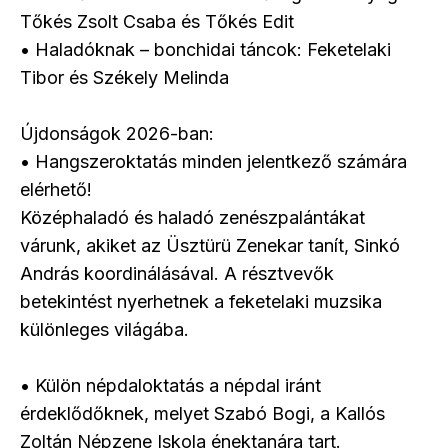
Tőkés Zsolt Csaba és Tőkés Edit
• Haladóknak – bonchidai táncok: Feketelaki
Tibor és Székely Melinda
Újdonságok 2026-ban:
• Hangszeroktatás minden jelentkező számára
elérhető!
Középhaladó és haladó zenészpalántákat
várunk, akiket az Üsztürü Zenekar tanít, Sinkó
András koordinálásával. A résztvevők
betekintést nyerhetnek a feketelaki muzsika
különleges világába.
• Külön népdaloktatás a népdal iránt
érdeklődőknek, melyet Szabó Bogi, a Kallós
Zoltán Népzene Iskola énektanára tart.