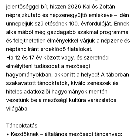
jelentőséggel bír, hiszen 2026 Kallós Zoltán
néprajzkutató és népzenegyűjtő emlékéve – idén
ünnepeljük születésének 100. évfordulóját. Ennek
alkalmából még gazdagabb szakmai programmal
és felejthetetlen élményekkel várjuk a népzene és
néptánc iránt érdeklődő fiatalokat.
Ha 12 és 17 év között vagy, és szeretnéd
elmélyíteni tudásodat a mezőségi
hagyományokban, akkor itt a helyed! A táborban
szakavatott táncoktatók, kiváló zenészek és
hiteles adatközlői hagyományok mentén
vezetünk be a mezőségi kultúra varázslatos
világába.
Táncoktatás:
• Kezdőknek – általános mezőségi táncanyag: