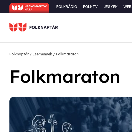
Ugrás
Secondary
FOLKRÁDIÓ
FOLKTV
JEGYEK
WEB
a
navigation
tartalomra
Morzsa
Folknaptár
Események
Folkmaraton
Folkmaraton