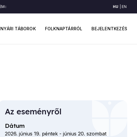
HU
EN
(Moldva)
"Leverős a lábaival" (Moldva)
"Leverős a lábaival" (Moldva)
"
ő
Felhaszná
avigáció
fiók
NYÁRI TÁBOROK
FOLKNAPTÁRRÓL
BEJELENTKEZÉS
menüje
Az eseményről
Dátum
2026. június 19. péntek
-
június 20. szombat