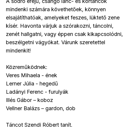
A sodró erejű, csángó lánc- és körtáncok
mindenki számára követhetőek, könnyen
elsajátíthatóak, amelyeket feszes, lüktető zene
kísér. Havonta várjuk a szórakozni, táncolni,
zenét hallgatni, vagy éppen csak kikapcsolódni,
beszélgetni vágyókat. Várunk szeretettel
mindenkit!
Közreműködnek:
Veres Mihaela - ének
Lerner Júlia - hegedű
Ladányi Ferenc - furulyák
Illés Gábor – koboz
Vellner Balázs – gardon, dob
Táncot Szendi Róbert tanít.