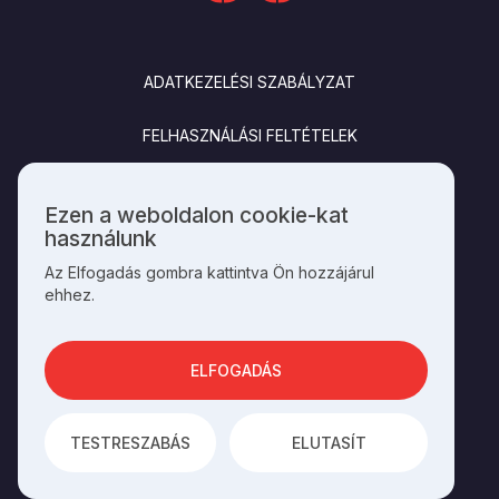
LÁBLÉC
ADATKEZELÉSI SZABÁLYZAT
FELHASZNÁLÁSI FELTÉTELEK
IMPRESSZUM
Ezen a weboldalon cookie-kat
Személyes
használunk
KAPCSOLAT
adatok
Az Elfogadás gombra kattintva Ön hozzájárul
és
ehhez.
cookie-
k
SOCIALS
használata
ELFOGADÁS
AZ OLDAL ÜZEMELTETŐJE A
HAGYOMÁNYOK HÁZA
TESTRESZABÁS
ELUTASÍT
AZ
INTEGRAL VISION
FEJLESZTETTE