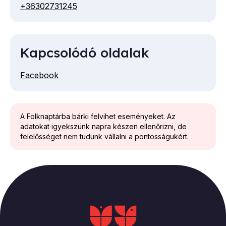
+36302731245
Telefon
mail
cím
Kapcsolódó oldalak
Facebook
A Folknaptárba bárki felvihet eseményeket. Az
adatokat igyekszünk napra készen ellenőrizni, de
felelősséget nem tudunk vállalni a pontosságukért.