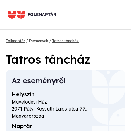
Ugrás
a
tartalomra
Morzsa
Folknaptár
Események
Tatros táncház
Tatros táncház
Az eseményről
Helyszín
Művelődési Ház
2071
Páty,
Kossuth Lajos utca
77.,
Magyarország
Naptár