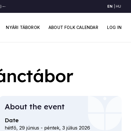
EN
HU
)
"Árva ének" (Kalotaszeg)
"Árva ének" (Kalotaszeg)
"Árva ének" (Kal
Main
User
navigation
accou
NYÁRI TÁBOROK
ABOUT FOLK CALENDAR
LOG IN
menu
ánctábor
About the event
Date
hétfő, 29 június
-
péntek, 3 július 2026