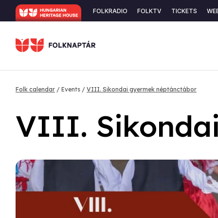
Skip
Secondary
FOLKRADIO
FOLKTV
TICKETS
WE
to
navigation
main
content
Breadcrumb
Folk calendar
Events
VIII. Sikondai gyermek néptánctábor
VIII. Sikonda