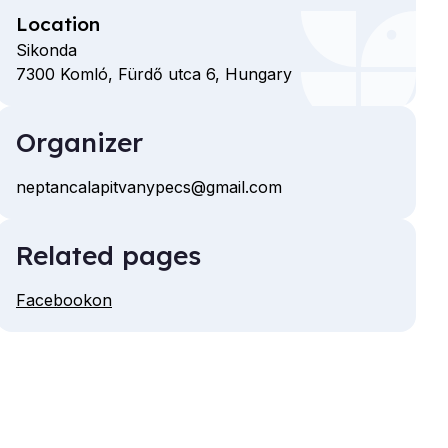
Location
Sikonda
7300
Komló,
Fürdő utca
6,
Hungary
Organizer
neptancalapitvanypecs@gmail.com
Email
Related pages
Facebookon