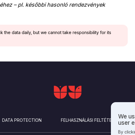
éhez – pl. későbbi hasonló rendezvények
the data daily, but we cannot take responsibility for its
We use
Use
DATA PROTECTION
FELHASZNÁLÁSI FELTÉTELEK
user 
of
By click
perso