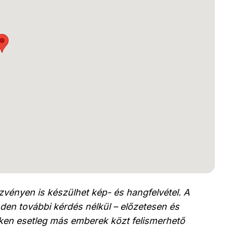
vényen is készülhet kép- és hangfelvétel. A
den további kérdés nélkül – előzetesen és
leken esetleg más emberek közt felismerhető