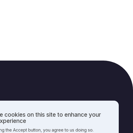
 cookies on this site to enhance your
PUBLISHING INFO
experience
ing the Accept button, you agree to us doing so.
nal