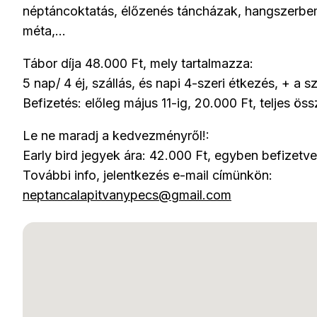
néptáncoktatás, élőzenés táncházak, hangszerbem
méta,...
Tábor díja 48.000 Ft, mely tartalmazza:
5 nap/ 4 éj, szállás, és napi 4-szeri étkezés, + a
Befizetés: előleg május 11-ig, 20.000 Ft, teljes össz
Le ne maradj a kedvezményről!:
Early bird jegyek ára: 42.000 Ft, egyben befizetve 
További info, jelentkezés e-mail címünkön:
neptancalapitvanypecs@gmail.com