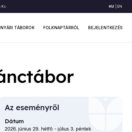
HU
EN
 Kalotaszegről (Kalotaszeg)
Egy pár tánc Kalotaszegről (Kalotaszeg)
Egy
ő
Felhaszná
avigáció
fiók
NYÁRI TÁBOROK
FOLKNAPTÁRRÓL
BEJELENTKEZÉS
menüje
ánctábor
Az eseményről
Dátum
2026. június 29. hétfő
-
július 3. péntek