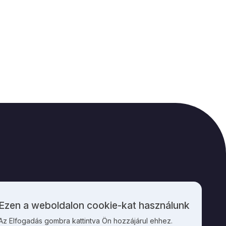
M
KAPCSOLAT
Ezen a weboldalon cookie-kat használunk
Személyes
Az Elfogadás gombra kattintva Ön hozzájárul ehhez.
adatok