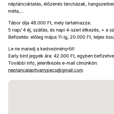
néptáncoktatás, élőzenés táncházak, hangszerbem
méta,...
Tábor díja 48.000 Ft, mely tartalmazza:
5 nap/ 4 éj, szállás, és napi 4-szeri étkezés, + a
Befizetés: előleg május 11-ig, 20.000 Ft, teljes össz
Le ne maradj a kedvezményről!:
Early bird jegyek ára: 42.000 Ft, egyben befizetve 
További info, jelentkezés e-mail címünkön:
neptancalapitvanypecs@gmail.com