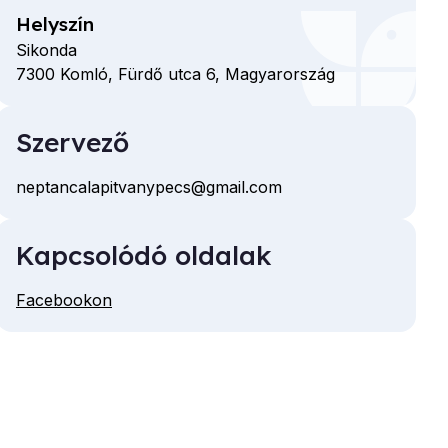
Helyszín
Sikonda
7300
Komló,
Fürdő utca
6,
Magyarország
Szervező
neptancalapitvanypecs@gmail.com
E-
mail
Kapcsolódó oldalak
cím
Facebookon