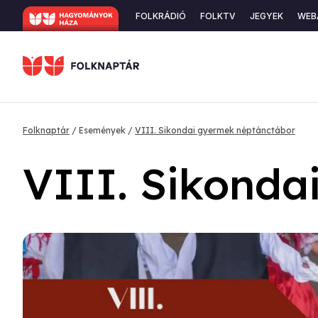
Ugrás
Secondary
FOLKRÁDIÓ
FOLKTV
JEGYEK
WEB
a
navigation
tartalomra
Morzsa
Folknaptár
Események
VIII. Sikondai gyermek néptánctábor
VIII. Sikonda