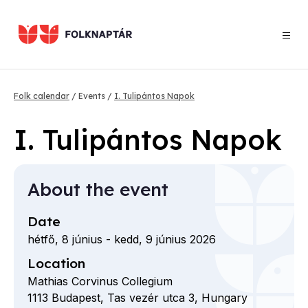
Skip
to
main
content
Breadcrumb
Folk calendar
Events
I. Tulipántos Napok
I. Tulipántos Napok
About the event
Date
hétfő, 8 június
-
kedd, 9 június 2026
Location
Mathias Corvinus Collegium
1113
Budapest,
Tas vezér utca
3,
Hungary