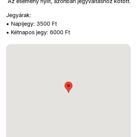
Az esemény nyílt, azonban jegyváltáshoz kötött.
Jegyárak:
• Napijegy: 3500 Ft
• Kétnapos jegy: 6000 Ft