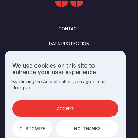
FOOTER
CONTACT
DATA PROTECTION
FELHASZNÁLÁSI FELTÉTELEK
We use cookies on this site to
Use
enhance your user experience
PUBLISHING INFO
of
By clicking the Accept button, you agree to us
personal
doing so.
data
and
SOCIALS
cookies
ACCEPT
OPERATED BY THE
HUNGARIAN HERITAGE HOUSE
CUSTOMIZE
NO, THANKS
DEVELOPED BY
INTEGRAL VISION