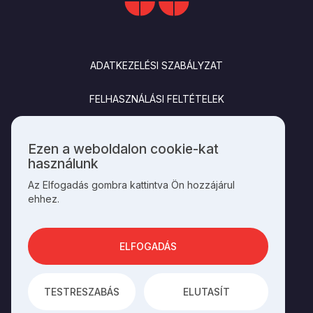
LÁBLÉC
ADATKEZELÉSI SZABÁLYZAT
FELHASZNÁLÁSI FELTÉTELEK
IMPRESSZUM
Ezen a weboldalon cookie-kat
Személyes
használunk
KAPCSOLAT
adatok
Az Elfogadás gombra kattintva Ön hozzájárul
és
ehhez.
cookie-
k
SOCIALS
használata
ELFOGADÁS
AZ OLDAL ÜZEMELTETŐJE A
HAGYOMÁNYOK HÁZA
TESTRESZABÁS
ELUTASÍT
AZ
INTEGRAL VISION
FEJLESZTETTE