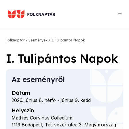
Ugrás
a
tartalomra
Morzsa
Folknaptár
Események
I. Tulipántos Napok
I. Tulipántos Napok
Az eseményről
Dátum
2026. június 8. hétfő
-
június 9. kedd
Helyszín
Mathias Corvinus Collegium
1113
Budapest,
Tas vezér utca
3,
Magyarország