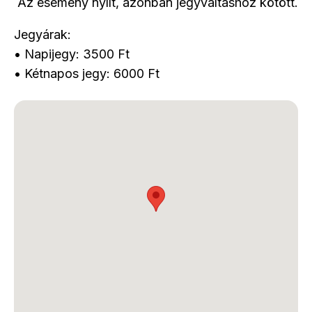
Az esemény nyílt, azonban jegyváltáshoz kötött.
Jegyárak:
• Napijegy: 3500 Ft
• Kétnapos jegy: 6000 Ft