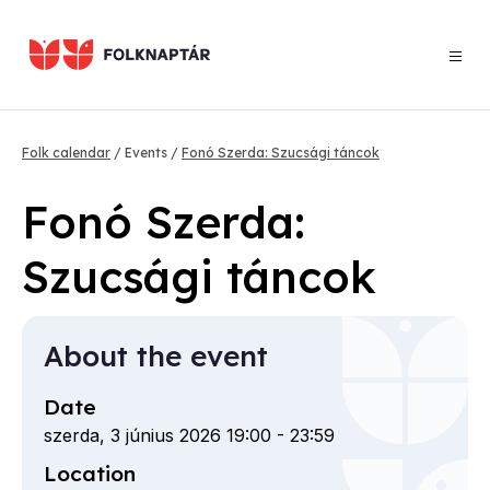
Skip
to
main
content
Breadcrumb
Folk calendar
Events
Fonó Szerda: Szucsági táncok
Fonó Szerda:
Szucsági táncok
About the event
Date
szerda, 3 június 2026 19:00
-
23:59
Location