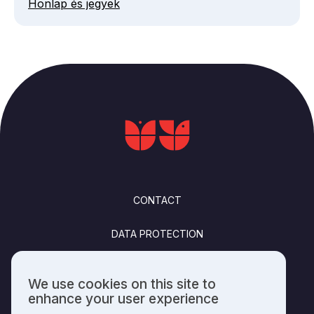
Honlap és jegyek
FOOTER
CONTACT
DATA PROTECTION
FELHASZNÁLÁSI FELTÉTELEK
We use cookies on this site to
Use
enhance your user experience
PUBLISHING INFO
of