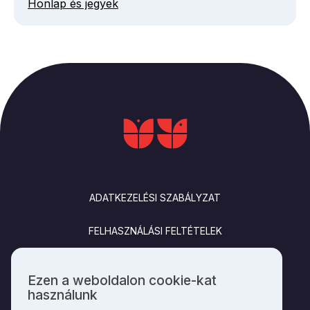
Honlap és jegyek
LÁBLÉC
ADATKEZELÉSI SZABÁLYZAT
FELHASZNÁLÁSI FELTÉTELEK
IMPRESSZUM
Ezen a weboldalon cookie-kat
Személyes
használunk
KAPCSOLAT
adatok