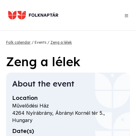
Skip
to
main
content
Breadcrumb
Folk calendar
Events
Zeng a lélek
Zeng a lélek
About the event
Location
Művelődési Ház
4264
Nyírábrány,
Ábrányi Kornél tér
5.,
Hungary
Date(s)