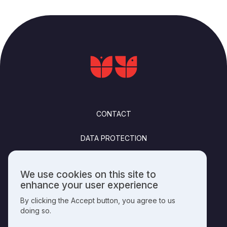
FOOTER
CONTACT
DATA PROTECTION
FELHASZNÁLÁSI FELTÉTELEK
We use cookies on this site to
Use
enhance your user experience
PUBLISHING INFO
of
By clicking the Accept button, you agree to us
personal
doing so.
data
and