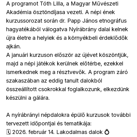
A programot Tóth Lilla, a Magyar Művészeti
Akadémia ösztöndíjasa vezeti. A népi ének
kurzussorozat során dr. Papp János etnográfus
hagyatékából válogatva Nyírábrány dalai kelnek
újra életre a helyiek és a környékbeli érdeklődők
ajkán.
A januári kurzuson először az újévet köszöntjük,
majd a népi játékok kerülnek előtérbe, ezekkel
ismerkednek meg a résztvevők. A program záró
szakaszában az eddig tanult dalokból
összeállított csokrokkal foglalkozunk, elkezdünk
készülni a gálára.
A nyírábrányi népdalokra épülő kurzusok további
tervezett időpontjai és tematikája:
🗓️ 2026. február 14. Lakodalmas dalok 💍