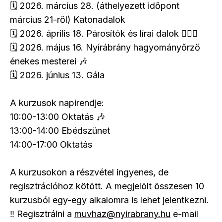
🗓️ 2026. március 28. (áthelyezett időpont
március 21-ről) Katonadalok
🗓️ 2026. április 18. Párosítók és lírai dalok 👩‍❤️‍👨
🗓️ 2026. május 16. Nyírábrány hagyományőrző
énekes mesterei 🎶
🗓️ 2026. június 13. Gála
A kurzusok napirendje:
10:00-13:00 Oktatás 🎶
13:00-14:00 Ebédszünet
14:00-17:00 Oktatás
A kurzusokon a részvétel ingyenes, de
regisztrációhoz kötött. A megjelölt összesen 10
kurzusból egy-egy alkalomra is lehet jelentkezni.
‼️ Regisztrálni a
muvhaz@nyirabrany.hu
e-mail