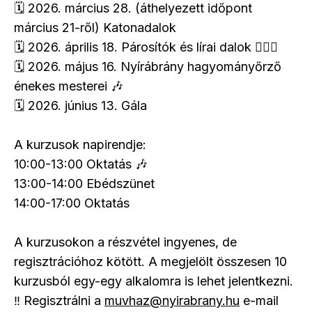
🗓️ 2026. március 28. (áthelyezett időpont
március 21-ről) Katonadalok
🗓️ 2026. április 18. Párosítók és lírai dalok 👩‍❤️‍👨
🗓️ 2026. május 16. Nyírábrány hagyományőrző
énekes mesterei 🎶
🗓️ 2026. június 13. Gála
A kurzusok napirendje:
10:00-13:00 Oktatás 🎶
13:00-14:00 Ebédszünet
14:00-17:00 Oktatás
A kurzusokon a részvétel ingyenes, de
regisztrációhoz kötött. A megjelölt összesen 10
kurzusból egy-egy alkalomra is lehet jelentkezni.
‼️ Regisztrálni a
muvhaz@nyirabrany.hu
e-mail