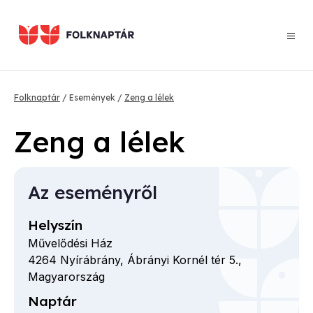
Ugrás
a
tartalomra
Morzsa
Folknaptár
Események
Zeng a lélek
Zeng a lélek
Az eseményről
Helyszín
Művelődési Ház
4264
Nyírábrány,
Ábrányi Kornél tér
5.,
Magyarország
Naptár