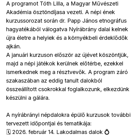
A programot Tóth Lilla, a Magyar Művészeti
Akadémia ösztöndíjasa vezeti. A népi ének
kurzussorozat során dr. Papp János etnográfus
hagyatékából válogatva Nyírábrány dalai kelnek
újra életre a helyiek és a környékbeli érdeklődők
ajkán.
A januári kurzuson először az újévet köszöntjük,
majd a népi játékok kerülnek előtérbe, ezekkel
ismerkednek meg a résztvevők. A program záró
szakaszában az eddig tanult dalokból
összeállított csokrokkal foglalkozunk, elkezdünk
készülni a gálára.
A nyírábrányi népdalokra épülő kurzusok további
tervezett időpontjai és tematikája:
🗓️ 2026. február 14. Lakodalmas dalok 💍