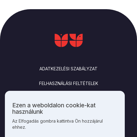
LÁBLÉC
ADATKEZELÉSI SZABÁLYZAT
FELHASZNÁLÁSI FELTÉTELEK
IMPRESSZUM
Ezen a weboldalon cookie-kat
Személyes
használunk
KAPCSOLAT
adatok
Az Elfogadás gombra kattintva Ön hozzájárul
és
ehhez.
cookie-
k