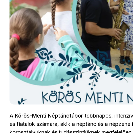
A
Körös-Menti Néptánctábor
többnapos, intenzív
és fiatalok számára, akik a néptánc és a népzene 
korosztályuknak és tudásszintjüknek megfelelően