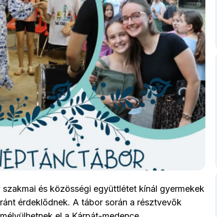
 szakmai és közösségi együttlétet kínál gyermekek
iránt érdeklődnek. A tábor során a résztvevők
 mélyülhetnek el a Kárpát-medence