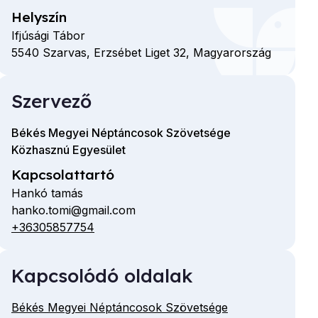
Helyszín
Ifjúsági Tábor
5540
Szarvas,
Erzsébet Liget
32,
Magyarország
Szervező
Békés Megyei Néptáncosok Szövetsége
Közhasznú Egyesület
Kapcsolattartó
Hankó tamás
hanko.tomi@gmail.com
E-
+36305857754
Telefon
mail
cím
Kapcsolódó oldalak
Békés Megyei Néptáncosok Szövetsége