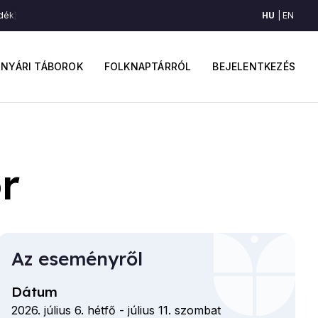
HU
EN
dék)
Sóvidéki táncok (Sóvidék)
Sóvidéki táncok (Sóvidék)
Sóvidéki t
ő
Felhaszná
avigáció
fiók
NYÁRI TÁBOROK
FOLKNAPTÁRRÓL
BEJELENTKEZÉS
menüje
r
Az eseményről
Dátum
2026. július 6. hétfő
-
július 11. szombat