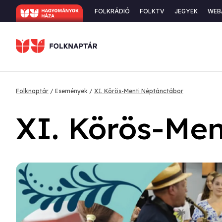
Ugrás
Secondary
FOLKRÁDIÓ
FOLKTV
JEGYEK
WEB
a
navigation
tartalomra
Morzsa
Folknaptár
Események
XI. Körös-Menti Néptánctábor
XI. Körös-Men