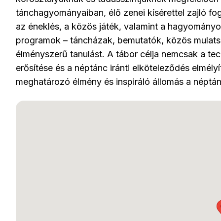
tánchagyományaiban, élő zenei kísérettel zajló fo
az éneklés, a közös játék, valamint a hagyományo
programok – táncházak, bemutatók, közös mulatsá
élményszerű tanulást. A tábor célja nemcsak a tech
erősítése és a néptánc iránti elköteleződés elmél
meghatározó élmény és inspiráló állomás a néptán