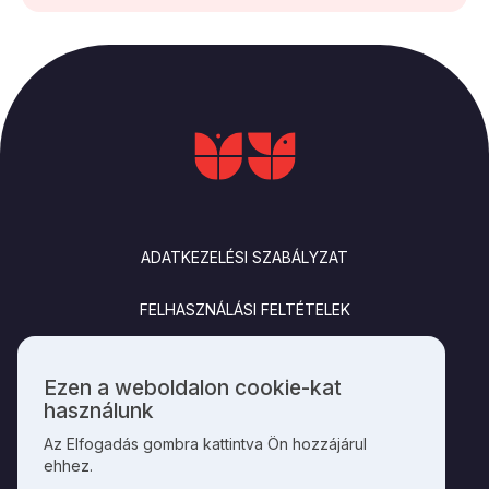
LÁBLÉC
ADATKEZELÉSI SZABÁLYZAT
FELHASZNÁLÁSI FELTÉTELEK
IMPRESSZUM
Ezen a weboldalon cookie-kat
Személyes
használunk
KAPCSOLAT
adatok
Az Elfogadás gombra kattintva Ön hozzájárul
és
ehhez.
cookie-