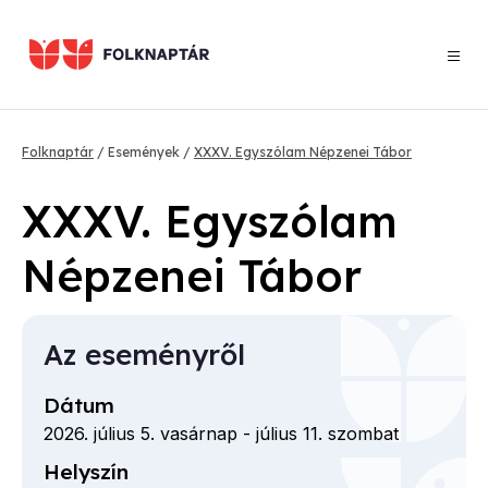
Ugrás
a
tartalomra
Morzsa
Folknaptár
Események
XXXV. Egyszólam Népzenei Tábor
XXXV. Egyszólam
Népzenei Tábor
Az eseményről
Dátum
2026. július 5. vasárnap
-
július 11. szombat
Helyszín