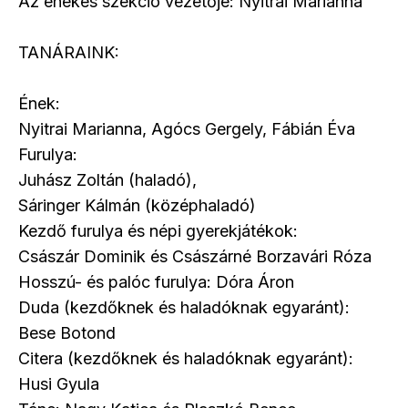
Az énekes szekció vezetője: Nyitrai Marianna
TANÁRAINK:
Ének:
Nyitrai Marianna, Agócs Gergely, Fábián Éva
Furulya:
Juhász Zoltán (haladó),
Sáringer Kálmán (középhaladó)
Kezdő furulya és népi gyerekjátékok:
Császár Dominik és Császárné Borzavári Róza
Hosszú- és palóc furulya: Dóra Áron
Duda (kezdőknek és haladóknak egyaránt):
Bese Botond
Citera (kezdőknek és haladóknak egyaránt):
Husi Gyula