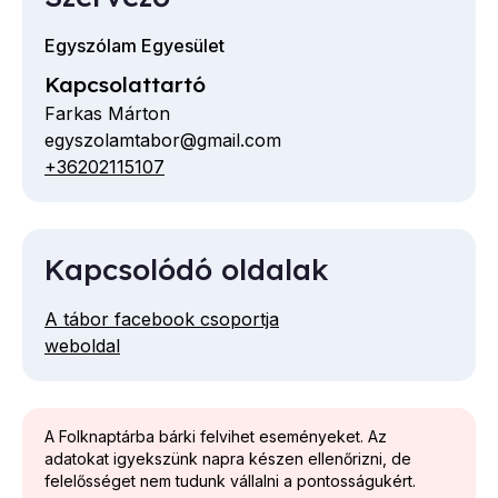
Egyszólam Egyesület
Kapcsolattartó
Farkas Márton
egyszolamtabor@gmail.com
E-
+36202115107
Telefon
mail
cím
Kapcsolódó oldalak
A tábor facebook csoportja
weboldal
A Folknaptárba bárki felvihet eseményeket. Az
adatokat igyekszünk napra készen ellenőrizni, de
felelősséget nem tudunk vállalni a pontosságukért.