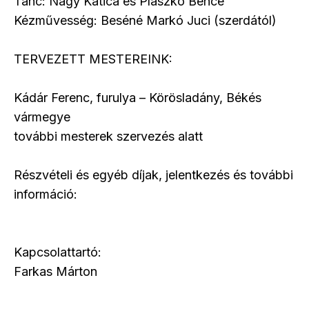
Tánc: Nagy Katica és Plaszkó Bence
Kézművesség: Beséné Markó Juci (szerdától)
TERVEZETT MESTEREINK:
Kádár Ferenc, furulya – Körösladány, Békés
vármegye
további mesterek szervezés alatt
Részvételi és egyéb díjak, jelentkezés és további
információ:
Kapcsolattartó:
Farkas Márton