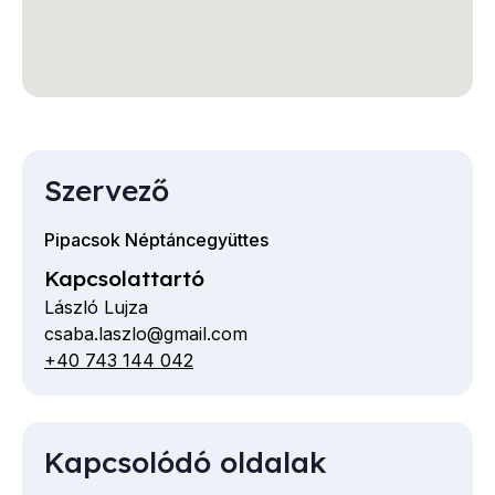
Szervező
Pipacsok Néptáncegyüttes
Kapcsolattartó
László Lujza
csaba.laszlo@gmail.com
E-
+40 743 144 042
Telefon
mail
cím
Kapcsolódó oldalak