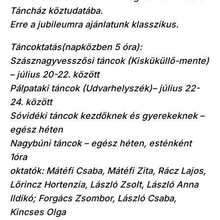
Táncház köztudatába.
Erre a jubileumra ajánlatunk klasszikus.
Táncoktatás(napközben 5 óra):
Szásznagyvesszősi táncok (Kisküküllő-mente)
– július 20-22. között
Pálpataki táncok (Udvarhelyszék)– július 22-
24. között
Sóvidéki táncok kezdőknek és gyerekeknek –
egész héten
Nagybúni táncok – egész héten, esténként
1óra
oktatók: Mátéfi Csaba, Mátéfi Zita, Rácz Lajos,
Lőrincz Hortenzia, László Zsolt, László Anna
Ildikó; Forgács Zsombor, László Csaba,
Kincses Olga