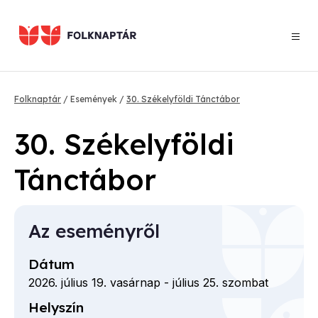
Ugrás
a
tartalomra
Morzsa
Folknaptár
Események
30. Székelyföldi Tánctábor
30. Székelyföldi
Tánctábor
Az eseményről
Dátum
2026. július 19. vasárnap
-
július 25. szombat
Helyszín