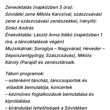
Zeneoktatás (napközben 5 óra):
Sóvidéki zene Miklós Karcsival, szászcsávási
zene a szászcsávási zenészekkel, irányító:
Sinkó András
Énekoktatás: László Anna Ildikó (napközben 1
óra, a táncoktatások végén)
Muzsikálnak: Soroglya – Nagyvárad, Heveder –
Sepsiszentgyörgy, Szászcsávás), Miklós
Károly (Parajd) és zenésztársaik.
Tábori programok:
– esténként táncház, tánccsoportok és
előadók bemutatója, koncertek
– kézműves foglalkozások bemutatása és
kipróbálása.
– kirándulási lehetőségek a Sóvidéken