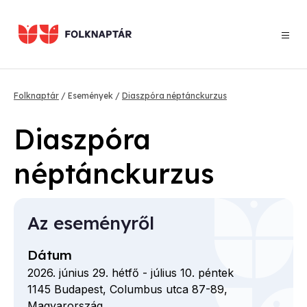
Ugrás
a
tartalomra
Morzsa
Folknaptár
Események
Diaszpóra néptánckurzus
Diaszpóra
néptánckurzus
Az eseményről
Dátum
2026. június 29. hétfő
-
július 10. péntek
1145
Budapest,
Columbus utca
87-89,
Magyarország