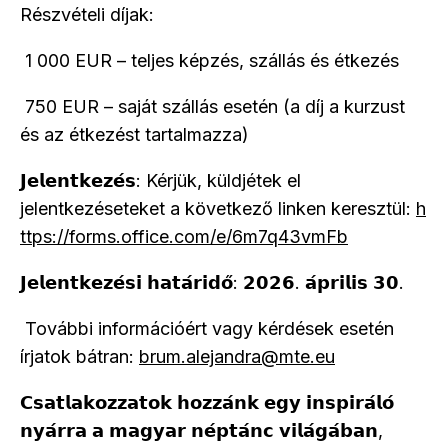
Részvételi díjak:
1 000 EUR – teljes képzés, szállás és étkezés
750 EUR – saját szállás esetén (a díj a kurzust
és az étkezést tartalmazza)
𝗝𝗲𝗹𝗲𝗻𝘁𝗸𝗲𝘇𝗲́𝘀: Kérjük, küldjétek el
jelentkezéseteket a következő linken keresztül:
h
ttps://forms.office.com/e/6m7q43vmFb
𝗝𝗲𝗹𝗲𝗻𝘁𝗸𝗲𝘇𝗲́𝘀𝗶 𝗵𝗮𝘁𝗮́𝗿𝗶𝗱𝗼̋: 𝟮𝟬𝟮𝟲. 𝗮́𝗽𝗿𝗶𝗹𝗶𝘀 𝟯𝟬.
További információért vagy kérdések esetén
írjatok bátran:
brum.alejandra@mte.eu
𝗖𝘀𝗮𝘁𝗹𝗮𝗸𝗼𝘇𝘇𝗮𝘁𝗼𝗸 𝗵𝗼𝘇𝘇𝗮́𝗻𝗸 𝗲𝗴𝘆 𝗶𝗻𝘀𝗽𝗶𝗿𝗮́𝗹𝗼́
𝗻𝘆𝗮́𝗿𝗿𝗮 𝗮 𝗺𝗮𝗴𝘆𝗮𝗿 𝗻𝗲́𝗽𝘁𝗮́𝗻𝗰 𝘃𝗶𝗹𝗮́𝗴𝗮́𝗯𝗮𝗻,