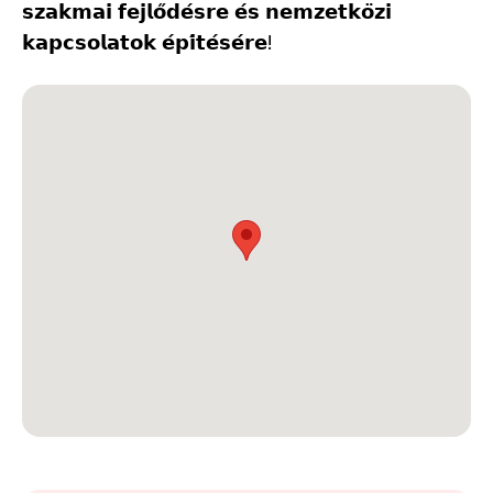
𝘀𝘇𝗮𝗸𝗺𝗮𝗶 𝗳𝗲𝗷𝗹𝗼̋𝗱𝗲́𝘀𝗿𝗲 𝗲́𝘀 𝗻𝗲𝗺𝘇𝗲𝘁𝗸𝗼̈𝘇𝗶
𝗸𝗮𝗽𝗰𝘀𝗼𝗹𝗮𝘁𝗼𝗸 𝗲́𝗽𝗶́𝘁𝗲́𝘀𝗲́𝗿𝗲!